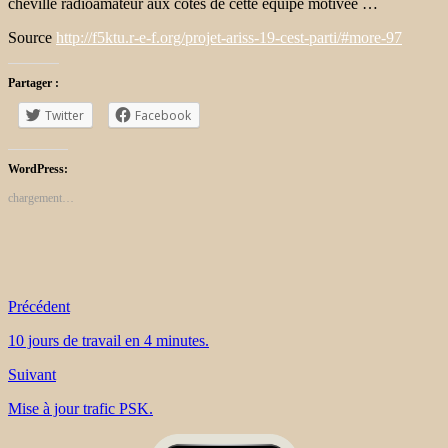
cheville radioamateur aux cotés de cette équipe motivée …
Source
http://f5ktu.r-e-f.org/projet-ariss-19-cest-parti/#more-97
Partager :
Twitter
Facebook
WordPress:
chargement…
Précédent
10 jours de travail en 4 minutes.
Suivant
Mise à jour trafic PSK.