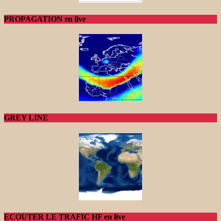
PROPAGATION en live
GREY LINE
ECOUTER LE TRAFIC HF en live