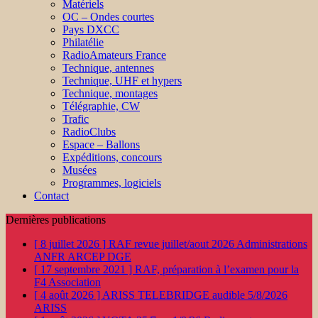
Matériels
OC – Ondes courtes
Pays DXCC
Philatélie
RadioAmateurs France
Technique, antennes
Technique, UHF et hypers
Technique, montages
Télégraphie, CW
Trafic
RadioClubs
Espace – Ballons
Expéditions, concours
Musées
Programmes, logiciels
Contact
Dernières publications
[ 8 juillet 2026 ]
RAF revue juillet/aout 2026
Administrations
ANFR ARCEP DGE
[ 17 septembre 2021 ]
RAF, préparation à l’examen pour la
F4
Association
[ 4 août 2026 ]
ARISS TELEBRIDGE audible 5/8/2026
ARISS