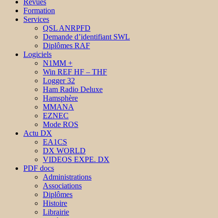
Revues
Formation
Services
QSL ANRPFD
Demande d’identifiant SWL
Diplômes RAF
Logiciels
N1MM +
Win REF HF – THF
Logger 32
Ham Radio Deluxe
Hamsphère
MMANA
EZNEC
Mode ROS
Actu DX
EA1CS
DX WORLD
VIDEOS EXPE. DX
PDF docs
Administrations
Associations
Diplômes
Histoire
Librairie