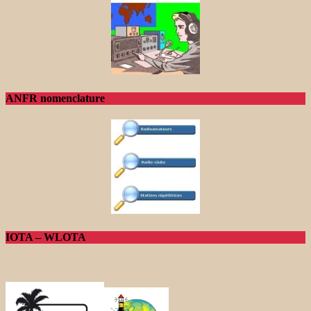
ANFR nomenclature
IOTA – WLOTA