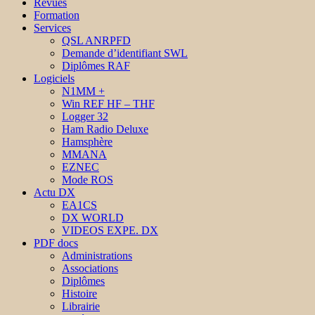
Revues
Formation
Services
QSL ANRPFD
Demande d’identifiant SWL
Diplômes RAF
Logiciels
N1MM +
Win REF HF – THF
Logger 32
Ham Radio Deluxe
Hamsphère
MMANA
EZNEC
Mode ROS
Actu DX
EA1CS
DX WORLD
VIDEOS EXPE. DX
PDF docs
Administrations
Associations
Diplômes
Histoire
Librairie