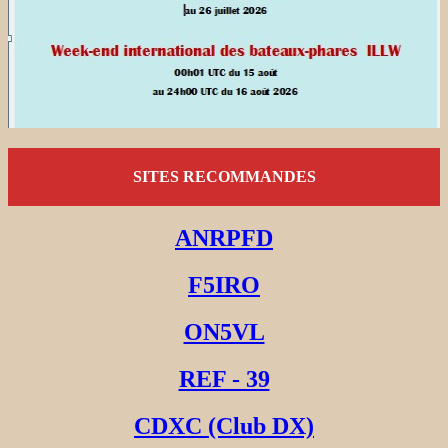
SITES RECOMMANDES
ANRPFD
F5IRO
ON5VL
REF - 39
CDXC (Club DX)