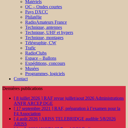
Matériels
OC – Ondes courtes
Pays DXCC
Philatélie
RadioAmateurs France
Technique, antennes
Technique, UHF et hypers
Technique, montages
Télégraphie, CW
Trafic
RadioClubs
Espace – Ballons
Expéditions, concours
Musées
Programmes, logiciels
Contact
Dernières publications
[ 8 juillet 2026 ]
RAF revue juillet/aout 2026
Administrations
ANFR ARCEP DGE
[ 17 septembre 2021 ]
RAF, préparation à l’examen pour la
F4
Association
[ 4 août 2026 ]
ARISS TELEBRIDGE audible 5/8/2026
ARISS