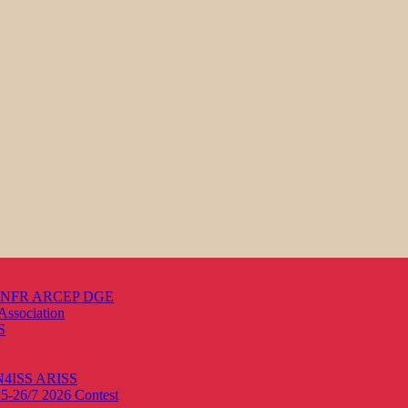
s ANFR ARCEP DGE
Association
S
ON4ISS
ARISS
25-26/7 2026
Contest