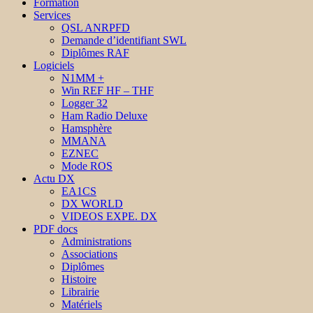
Formation
Services
QSL ANRPFD
Demande d’identifiant SWL
Diplômes RAF
Logiciels
N1MM +
Win REF HF – THF
Logger 32
Ham Radio Deluxe
Hamsphère
MMANA
EZNEC
Mode ROS
Actu DX
EA1CS
DX WORLD
VIDEOS EXPE. DX
PDF docs
Administrations
Associations
Diplômes
Histoire
Librairie
Matériels