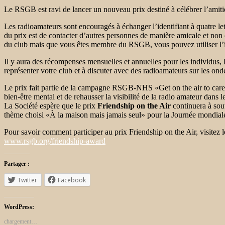
Le RSGB est ravi de lancer un nouveau prix destiné à célébrer l’amitié
Les radioamateurs sont encouragés à échanger l’identifiant à quatre le
du prix est de contacter d’autres personnes de manière amicale et non
du club mais que vous êtes membre du RSGB, vous pouvez utiliser 
Il y aura des récompenses mensuelles et annuelles pour les individus, 
représenter votre club et à discuter avec des radioamateurs sur les ond
Le prix fait partie de la campagne RSGB-NHS «Get on the air to care» 
bien-être mental et de rehausser la visibilité de la radio amateur dans
La Société espère que le prix
Friendship on the Air
continuera à sout
thème choisi «À la maison mais jamais seul» pour la Journée mondiale
Pour savoir comment participer au prix Friendship on the Air, visite
www.rsgb.org/friendship-award
Partager :
Twitter
Facebook
WordPress:
chargement…