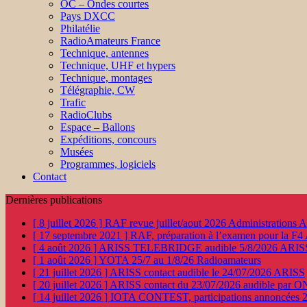
OC – Ondes courtes
Pays DXCC
Philatélie
RadioAmateurs France
Technique, antennes
Technique, UHF et hypers
Technique, montages
Télégraphie, CW
Trafic
RadioClubs
Espace – Ballons
Expéditions, concours
Musées
Programmes, logiciels
Contact
Dernières publications
[ 8 juillet 2026 ]
RAF revue juillet/aout 2026
Administration
[ 17 septembre 2021 ]
RAF, préparation à l’examen pour la F4
[ 4 août 2026 ]
ARISS TELEBRIDGE audible 5/8/2026
ARIS
[ 1 août 2026 ]
YOTA 25/7 au 1/8/26
Radioamateurs
[ 21 juillet 2026 ]
ARISS contact audible le 24/07/2026
ARISS
[ 20 juillet 2026 ]
ARISS contact du 23/07/2026 audible par 
[ 14 juillet 2026 ]
IOTA CONTEST, participations annoncées 