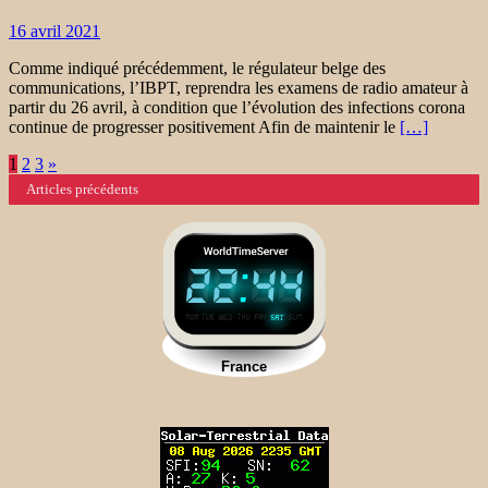
16 avril 2021
Comme indiqué précédemment, le régulateur belge des
communications, l’IBPT, reprendra les examens de radio amateur à
partir du 26 avril, à condition que l’évolution des infections corona
continue de progresser positivement Afin de maintenir le
[…]
Navigation
1
2
3
»
Articles précédents
des
articles