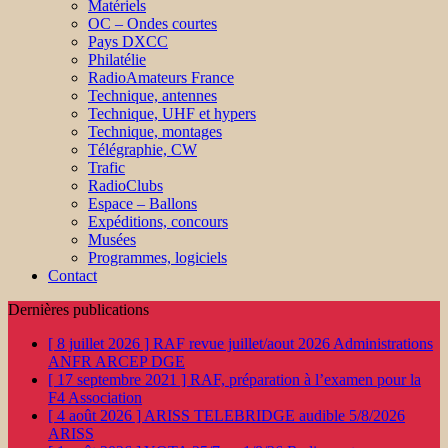
Matériels
OC – Ondes courtes
Pays DXCC
Philatélie
RadioAmateurs France
Technique, antennes
Technique, UHF et hypers
Technique, montages
Télégraphie, CW
Trafic
RadioClubs
Espace – Ballons
Expéditions, concours
Musées
Programmes, logiciels
Contact
Dernières publications
[ 8 juillet 2026 ]
RAF revue juillet/aout 2026
Administrations
ANFR ARCEP DGE
[ 17 septembre 2021 ]
RAF, préparation à l’examen pour la
F4
Association
[ 4 août 2026 ]
ARISS TELEBRIDGE audible 5/8/2026
ARISS