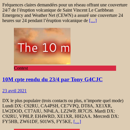
Fréquences claires demandées pour un réseau offrant une couverture
24/7 de l’éruption volcanique de Saint Vincent Le Caribbean
Emergency and Weather Net (CEWN) a assuré une couverture 24
heures sur 24 pendant l’éruption volcanique de
[…]
Contest
10M cpte rendu du 23/4 par Tony G4CJC
23 avril 2021
DX le plus populaire (trois contacts ou plus, n’importe quel mode)
Lundi DX: C92RU, CA4PSH, CE7VPQ, DT8A, XE1XR,
LW2DOD, CT7AIU, NP4LA, LZ2WP, JR7CJS. Mardi DX:
C92RU, VP8LP, EH4WRD, XE1XR, HH2AA. Mercredi DX:
FY5HB, ZW61DF, S01WS, FY5KE,
[…]