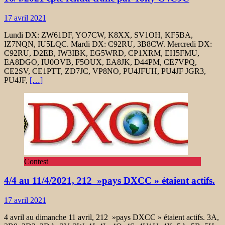
17 avril 2021
Lundi DX: ZW61DF, YO7CW, K8XX, SV1OH, KF5BA,
IZ7NQN, IU5LQC. Mardi DX: C92RU, 3B8CW. Mercredi DX:
C92RU, D2EB, IW3IBK, EG5WRD, CP1XRM, EH5FMU,
EA8DGO, IU0OVB, F5OUX, EA8JK, D44PM, CE7VPQ,
CE2SV, CE1PTT, ZD7JC, VP8NO, PU4JFUH, PU4JF JGR3,
PU4JF,
[…]
Contest
4/4 au 11/4/2021, 212 »pays DXCC » étaient actifs.
17 avril 2021
4 avril au dimanche 11 avril, 212 »pays DXCC » étaient actifs. 3A,