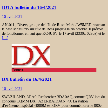
IOTA bulletin du 16/4/2021
16 avril 2021
AN-011 ; Divers, groupe de l’île de Ross: Mark / W5MED reste sur
la base McMurdo sur l’île de Ross jusqu’à la fin octobre. Il prévoit
de fonctionner en tant que KC4USV le 17 avril (2330z-0230z) et le
[…]
Contest
DX bulletin du 16/4/2021
16 avril 2021
SWAZILAND, 3DA0. Recherchez 3DA0AQ comme QRV lors du
concours CQMM DX. AZERBAIDJAN, 4J. La station
d’événement spécial 4J880M est QRV pour commémorer le 880e