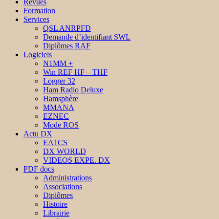
Revues
Formation
Services
QSL ANRPFD
Demande d’identifiant SWL
Diplômes RAF
Logiciels
N1MM +
Win REF HF – THF
Logger 32
Ham Radio Deluxe
Hamsphère
MMANA
EZNEC
Mode ROS
Actu DX
EA1CS
DX WORLD
VIDEOS EXPE. DX
PDF docs
Administrations
Associations
Diplômes
Histoire
Librairie