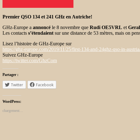
Premier QSO 134 et 241 GHz en Autriche!
GHz-Europe a
annoncé
le 8 novembre que
Rudi OE5VRL
et
Gera
Les contacts
s’étendaient
sur une distance de 53 mètres, mais on pen
Lisez l’histoire de GHz-Europe sur
https://ghz-europe.com/2019/11/25/first-134-and-24ghz-qso-in-austria
Suivez GHz-Europe
https://twitter.com/GhzCom
Partager :
Twitter
Facebook
WordPress:
chargement…