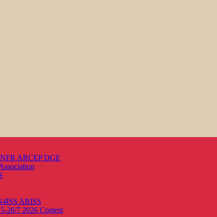
s ANFR ARCEP DGE
Association
S
ON4ISS
ARISS
25-26/7 2026
Contest