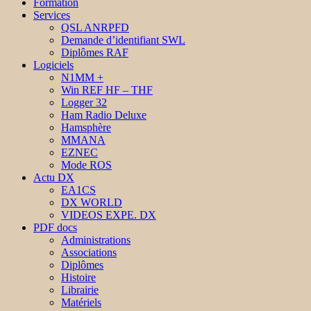
Formation
Services
QSL ANRPFD
Demande d’identifiant SWL
Diplômes RAF
Logiciels
N1MM +
Win REF HF – THF
Logger 32
Ham Radio Deluxe
Hamsphère
MMANA
EZNEC
Mode ROS
Actu DX
EA1CS
DX WORLD
VIDEOS EXPE. DX
PDF docs
Administrations
Associations
Diplômes
Histoire
Librairie
Matériels