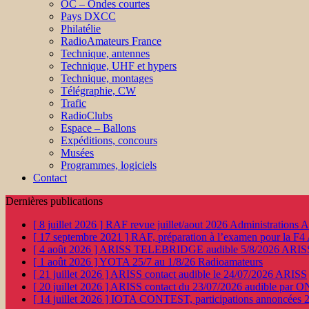
OC – Ondes courtes
Pays DXCC
Philatélie
RadioAmateurs France
Technique, antennes
Technique, UHF et hypers
Technique, montages
Télégraphie, CW
Trafic
RadioClubs
Espace – Ballons
Expéditions, concours
Musées
Programmes, logiciels
Contact
Dernières publications
[ 8 juillet 2026 ]
RAF revue juillet/aout 2026
Administration
[ 17 septembre 2021 ]
RAF, préparation à l’examen pour la F4
[ 4 août 2026 ]
ARISS TELEBRIDGE audible 5/8/2026
ARIS
[ 1 août 2026 ]
YOTA 25/7 au 1/8/26
Radioamateurs
[ 21 juillet 2026 ]
ARISS contact audible le 24/07/2026
ARISS
[ 20 juillet 2026 ]
ARISS contact du 23/07/2026 audible par 
[ 14 juillet 2026 ]
IOTA CONTEST, participations annoncées 