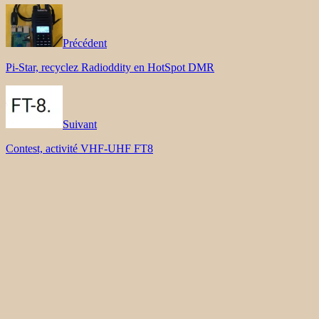
Précédent
Pi-Star, recyclez Radioddity en HotSpot DMR
Suivant
Contest, activité VHF-UHF FT8