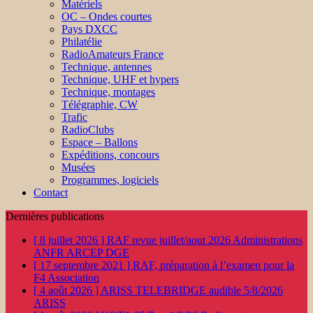
Matériels
OC – Ondes courtes
Pays DXCC
Philatélie
RadioAmateurs France
Technique, antennes
Technique, UHF et hypers
Technique, montages
Télégraphie, CW
Trafic
RadioClubs
Espace – Ballons
Expéditions, concours
Musées
Programmes, logiciels
Contact
Dernières publications
[ 8 juillet 2026 ]
RAF revue juillet/aout 2026
Administrations
ANFR ARCEP DGE
[ 17 septembre 2021 ]
RAF, préparation à l’examen pour la
F4
Association
[ 4 août 2026 ]
ARISS TELEBRIDGE audible 5/8/2026
ARISS