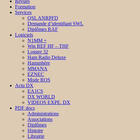
Revues
Formation
Services
QSL ANRPFD
Demande d’identifiant SWL
Diplômes RAF
Logiciels
N1MM +
Win REF HF – THF
Logger 32
Ham Radio Deluxe
Hamsphère
MMANA
EZNEC
Mode ROS
Actu DX
EA1CS
DX WORLD
VIDEOS EXPE. DX
PDF docs
Administrations
Associations
Diplômes
Histoire
Librairie