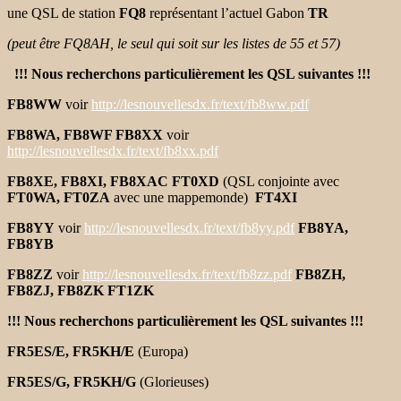
une QSL de station
FQ8
représentant l’actuel Gabon
TR
(peut être FQ8AH, le seul qui soit sur les listes de 55 et 57)
!!! Nous recherchons particulièrement les QSL suivantes !!!
FB8WW
voir
http://lesnouvellesdx.fr/text/fb8ww.pdf
FB8WA, FB8WF FB8XX
voir
http://lesnouvellesdx.fr/text/fb8xx.pdf
FB8XE, FB8XI, FB8XAC FT0XD
(QSL conjointe avec
FT0WA, FT0ZA
avec une mappemonde)
FT4XI
FB8YY
voir
http://lesnouvellesdx.fr/text/fb8yy.pdf
FB8YA,
FB8YB
FB8ZZ
voir
http://lesnouvellesdx.fr/text/fb8zz.pdf
FB8ZH,
FB8ZJ, FB8ZK FT1ZK
!!! Nous recherchons particulièrement les QSL suivantes !!!
FR5ES/E, FR5KH/E
(Europa)
FR5ES/G, FR5KH/G
(Glorieuses)