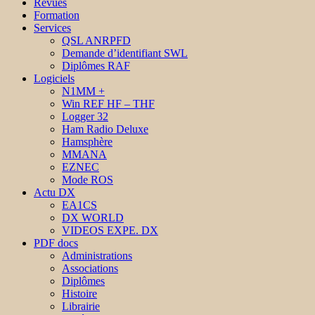
Revues
Formation
Services
QSL ANRPFD
Demande d’identifiant SWL
Diplômes RAF
Logiciels
N1MM +
Win REF HF – THF
Logger 32
Ham Radio Deluxe
Hamsphère
MMANA
EZNEC
Mode ROS
Actu DX
EA1CS
DX WORLD
VIDEOS EXPE. DX
PDF docs
Administrations
Associations
Diplômes
Histoire
Librairie