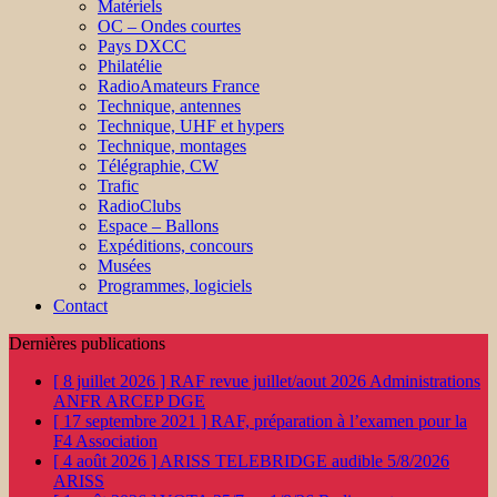
Matériels
OC – Ondes courtes
Pays DXCC
Philatélie
RadioAmateurs France
Technique, antennes
Technique, UHF et hypers
Technique, montages
Télégraphie, CW
Trafic
RadioClubs
Espace – Ballons
Expéditions, concours
Musées
Programmes, logiciels
Contact
Dernières publications
[ 8 juillet 2026 ]
RAF revue juillet/aout 2026
Administrations
ANFR ARCEP DGE
[ 17 septembre 2021 ]
RAF, préparation à l’examen pour la
F4
Association
[ 4 août 2026 ]
ARISS TELEBRIDGE audible 5/8/2026
ARISS