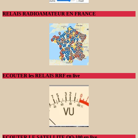
RELAIS RADIOAMATEUR EN FRANCE
ECOUTER les RELAIS RRF en live
ECOUTER LE SATELLITE QO-100 en live