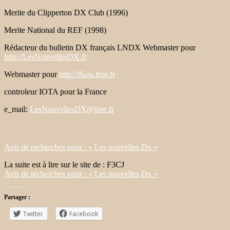
Merite du Clipperton DX Club (1996)
Merite National du REF (1998)
Rédacteur du bulletin DX français LNDX Webmaster pour
http://LesNouvellesDX.fr
Webmaster pour
http://f6aja.free.fr
controleur IOTA pour la France
e_mail:
LesNouvellesDX@free.fr
Avis de recherches pour : « Les nouvelles Dx »
La suite est à lire sur le site de : F3CJ
Avis de recherches pour : « Les nouvelles Dx »
Partager :
Twitter
Facebook