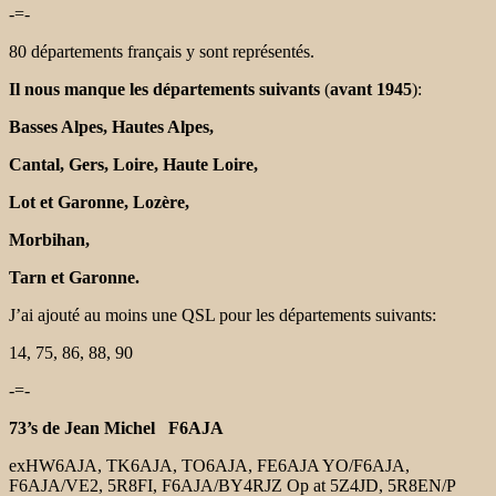
-=-
80 départements français y sont représentés.
Il nous manque les départements suivants
(
avant 1945
):
Basses Alpes, Hautes Alpes,
Cantal, Gers, Loire, Haute Loire,
Lot et Garonne, Lozère,
Morbihan,
Tarn et Garonne.
J’ai ajouté au moins une QSL pour les départements suivants:
14, 75, 86, 88, 90
-=-
73’s de Jean Michel F6AJA
exHW6AJA, TK6AJA, TO6AJA, FE6AJA YO/F6AJA,
F6AJA/VE2, 5R8FI, F6AJA/BY4RJZ Op at 5Z4JD, 5R8EN/P