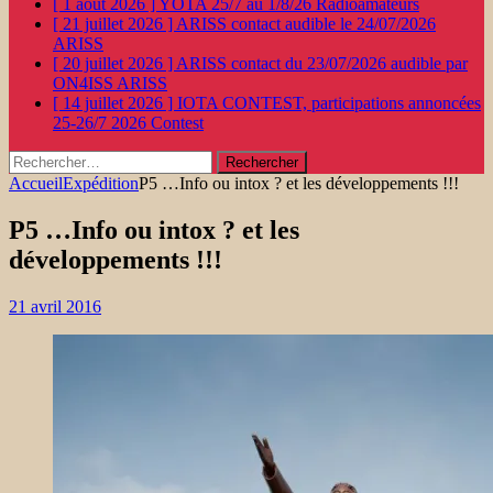
[ 1 août 2026 ]
YOTA 25/7 au 1/8/26
Radioamateurs
[ 21 juillet 2026 ]
ARISS contact audible le 24/07/2026
ARISS
[ 20 juillet 2026 ]
ARISS contact du 23/07/2026 audible par
ON4ISS
ARISS
[ 14 juillet 2026 ]
IOTA CONTEST, participations annoncées
25-26/7 2026
Contest
Rechercher :
Accueil
Expédition
P5 …Info ou intox ? et les développements !!!
P5 …Info ou intox ? et les
développements !!!
21 avril 2016