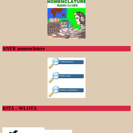
ANFR nomenclature
IOTA – WLOTA