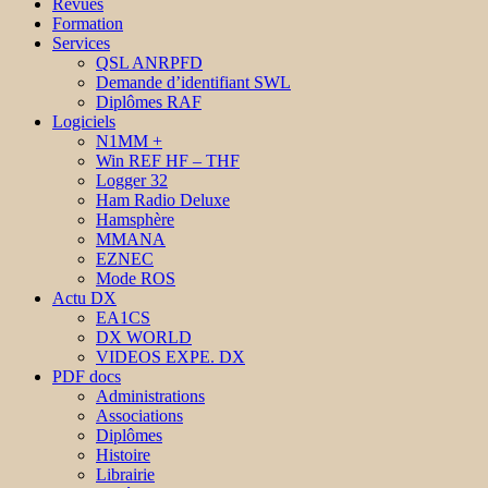
Revues
Formation
Services
QSL ANRPFD
Demande d’identifiant SWL
Diplômes RAF
Logiciels
N1MM +
Win REF HF – THF
Logger 32
Ham Radio Deluxe
Hamsphère
MMANA
EZNEC
Mode ROS
Actu DX
EA1CS
DX WORLD
VIDEOS EXPE. DX
PDF docs
Administrations
Associations
Diplômes
Histoire
Librairie