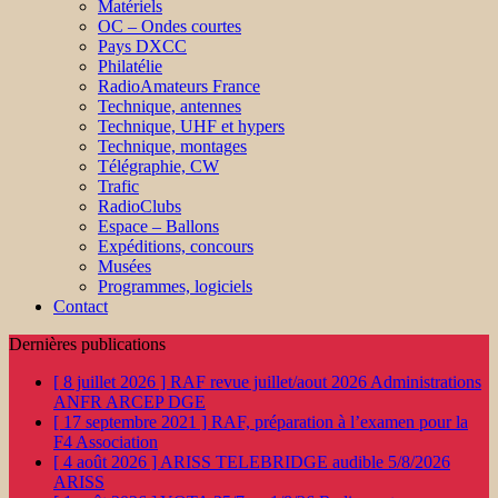
Matériels
OC – Ondes courtes
Pays DXCC
Philatélie
RadioAmateurs France
Technique, antennes
Technique, UHF et hypers
Technique, montages
Télégraphie, CW
Trafic
RadioClubs
Espace – Ballons
Expéditions, concours
Musées
Programmes, logiciels
Contact
Dernières publications
[ 8 juillet 2026 ]
RAF revue juillet/aout 2026
Administrations
ANFR ARCEP DGE
[ 17 septembre 2021 ]
RAF, préparation à l’examen pour la
F4
Association
[ 4 août 2026 ]
ARISS TELEBRIDGE audible 5/8/2026
ARISS