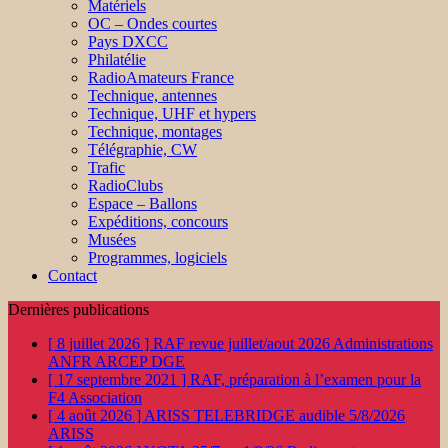
Matériels
OC – Ondes courtes
Pays DXCC
Philatélie
RadioAmateurs France
Technique, antennes
Technique, UHF et hypers
Technique, montages
Télégraphie, CW
Trafic
RadioClubs
Espace – Ballons
Expéditions, concours
Musées
Programmes, logiciels
Contact
Dernières publications
[ 8 juillet 2026 ]
RAF revue juillet/aout 2026
Administrations
ANFR ARCEP DGE
[ 17 septembre 2021 ]
RAF, préparation à l’examen pour la
F4
Association
[ 4 août 2026 ]
ARISS TELEBRIDGE audible 5/8/2026
ARISS