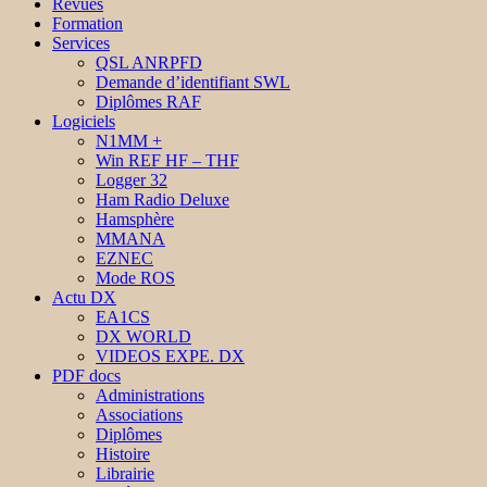
Revues
Formation
Services
QSL ANRPFD
Demande d’identifiant SWL
Diplômes RAF
Logiciels
N1MM +
Win REF HF – THF
Logger 32
Ham Radio Deluxe
Hamsphère
MMANA
EZNEC
Mode ROS
Actu DX
EA1CS
DX WORLD
VIDEOS EXPE. DX
PDF docs
Administrations
Associations
Diplômes
Histoire
Librairie