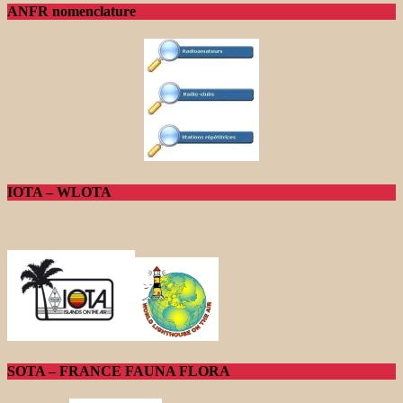
ANFR nomenclature
IOTA – WLOTA
SOTA – FRANCE FAUNA FLORA