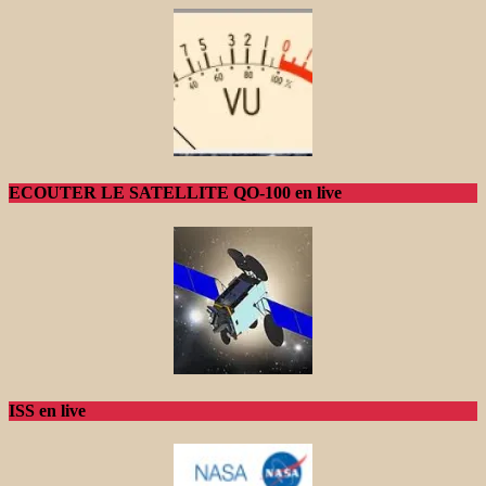
ECOUTER LE SATELLITE QO-100 en live
ISS en live