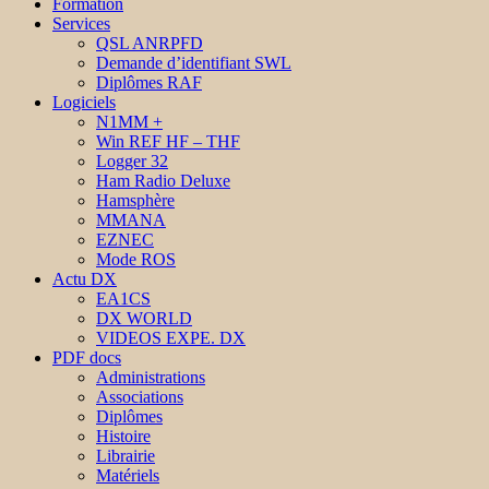
Formation
Services
QSL ANRPFD
Demande d’identifiant SWL
Diplômes RAF
Logiciels
N1MM +
Win REF HF – THF
Logger 32
Ham Radio Deluxe
Hamsphère
MMANA
EZNEC
Mode ROS
Actu DX
EA1CS
DX WORLD
VIDEOS EXPE. DX
PDF docs
Administrations
Associations
Diplômes
Histoire
Librairie
Matériels