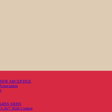
s ANFR ARCEP DGE
Association
S
ON4ISS
ARISS
25-26/7 2026
Contest