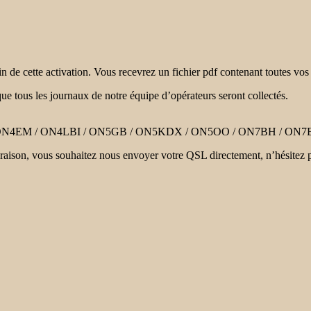
n de cette activation. Vous recevrez un fichier pdf contenant toutes vo
ue tous les journaux de notre équipe d’opérateurs seront collectés.
ON4EM / ON4LBI / ON5GB / ON5KDX / ON5OO / ON7BH / ON7
re raison, vous souhaitez nous envoyer votre QSL directement, n’hésite