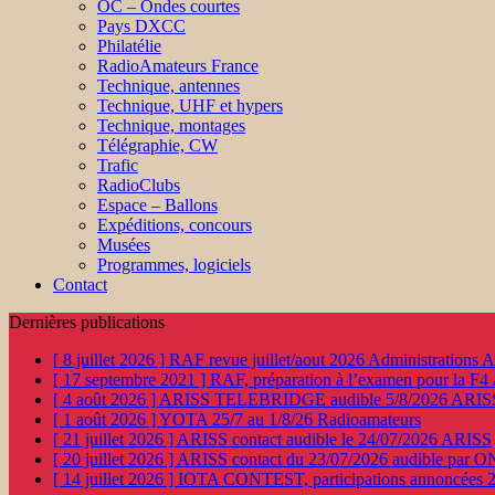
OC – Ondes courtes
Pays DXCC
Philatélie
RadioAmateurs France
Technique, antennes
Technique, UHF et hypers
Technique, montages
Télégraphie, CW
Trafic
RadioClubs
Espace – Ballons
Expéditions, concours
Musées
Programmes, logiciels
Contact
Dernières publications
[ 8 juillet 2026 ]
RAF revue juillet/aout 2026
Administration
[ 17 septembre 2021 ]
RAF, préparation à l’examen pour la F4
[ 4 août 2026 ]
ARISS TELEBRIDGE audible 5/8/2026
ARIS
[ 1 août 2026 ]
YOTA 25/7 au 1/8/26
Radioamateurs
[ 21 juillet 2026 ]
ARISS contact audible le 24/07/2026
ARISS
[ 20 juillet 2026 ]
ARISS contact du 23/07/2026 audible par 
[ 14 juillet 2026 ]
IOTA CONTEST, participations annoncées 