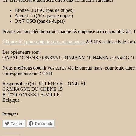
Bronze: 3 QSO (pas de dupes)
Argent: 5 QSO (pas de dupes)
Or: 7 QSO (pas de dupes)
Prenez en considération que chaque récompense sera disponible à la fi
Cliquez ICI pour obtenir votre récompense
APRÈS cette activité lorsq
Les opérateurs sont:
ON3AT / ON3NR / ON3ZZT / ON4ANV / ON4BEN / ON4DG / 
Nous préférons obtenir vos cartes via le bureau mais, pour toute aut
correspondants ou 2 USD.
Responsable QSL JP. LENOIR – ON4LBI
CAMPAGNE DU CHENE 15
B-5070 FOSSES-LA-VILLE
Belgique
Partager :
Twitter
Facebook