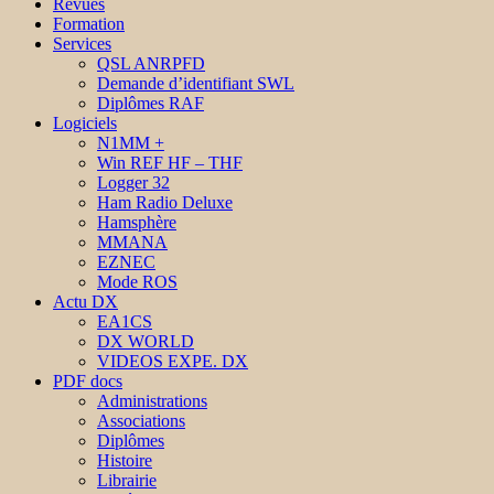
Revues
Formation
Services
QSL ANRPFD
Demande d’identifiant SWL
Diplômes RAF
Logiciels
N1MM +
Win REF HF – THF
Logger 32
Ham Radio Deluxe
Hamsphère
MMANA
EZNEC
Mode ROS
Actu DX
EA1CS
DX WORLD
VIDEOS EXPE. DX
PDF docs
Administrations
Associations
Diplômes
Histoire
Librairie