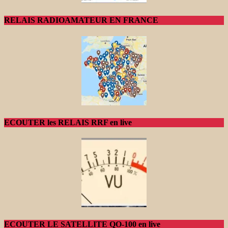
RELAIS RADIOAMATEUR EN FRANCE
ECOUTER les RELAIS RRF en live
ECOUTER LE SATELLITE QO-100 en live