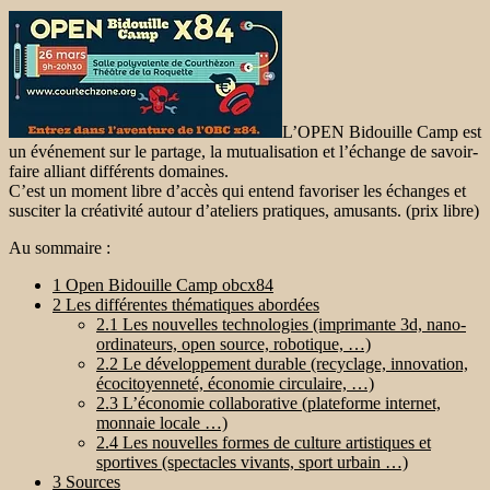
L’OPEN Bidouille Camp est
un événement sur le partage, la mutualisation et l’échange de savoir-
faire alliant différents domaines.
C’est un moment libre d’accès qui entend favoriser les échanges et
susciter la créativité autour d’ateliers pratiques, amusants. (prix libre)
Au sommaire :
1
Open Bidouille Camp obcx84
2
Les différentes thématiques abordées
2.1
Les nouvelles technologies (imprimante 3d, nano-
ordinateurs, open source, robotique, …)
2.2
Le développement durable (recyclage, innovation,
écocitoyenneté, économie circulaire, …)
2.3
L’économie collaborative (plateforme internet,
monnaie locale …)
2.4
Les nouvelles formes de culture artistiques et
sportives (spectacles vivants, sport urbain …)
3
Sources