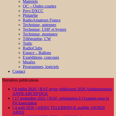
Matériels
OC – Ondes courtes
Pays DXCC
Philatélie
RadioAmateurs France
Technique, antennes
Technique, UHF et hypers
Technique, montages
Télégraphie, CW
Trafic
RadioClubs
Espace – Ballons
Expéditions, concours
Musées
Programmes, logiciels
Contact
Dernières publications
[ 8 juillet 2026 ]
RAF revue juillet/aout 2026
Administrations
ANFR ARCEP DGE
[ 17 septembre 2021 ]
RAF, préparation à l’examen pour la
F4
Association
[ 4 août 2026 ]
ARISS TELEBRIDGE audible 5/8/2026
ARISS