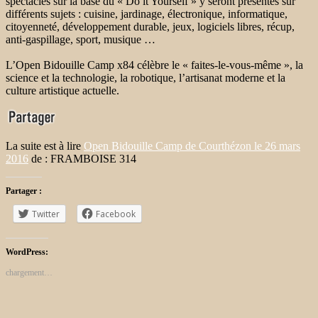
spectacles sur la base du « Do it Yourself » y seront présentés sur
différents sujets : cuisine, jardinage, électronique, informatique,
citoyenneté, développement durable, jeux, logiciels libres, récup,
anti-gaspillage, sport, musique …
L’Open Bidouille Camp x84 célèbre le « faites-le-vous-même », la
science et la technologie, la robotique, l’artisanat moderne et la
culture artistique actuelle.
La suite est à lire
Open Bidouille Camp de Courthézon le 26 mars
2016
de : FRAMBOISE 314
Partager :
Twitter
Facebook
WordPress:
chargement…