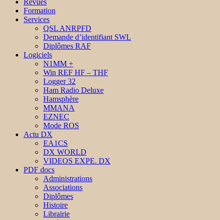
Revues
Formation
Services
QSL ANRPFD
Demande d’identifiant SWL
Diplômes RAF
Logiciels
N1MM +
Win REF HF – THF
Logger 32
Ham Radio Deluxe
Hamsphère
MMANA
EZNEC
Mode ROS
Actu DX
EA1CS
DX WORLD
VIDEOS EXPE. DX
PDF docs
Administrations
Associations
Diplômes
Histoire
Librairie