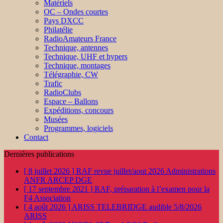
Matériels
OC – Ondes courtes
Pays DXCC
Philatélie
RadioAmateurs France
Technique, antennes
Technique, UHF et hypers
Technique, montages
Télégraphie, CW
Trafic
RadioClubs
Espace – Ballons
Expéditions, concours
Musées
Programmes, logiciels
Contact
Dernières publications
[ 8 juillet 2026 ]
RAF revue juillet/aout 2026
Administrations
ANFR ARCEP DGE
[ 17 septembre 2021 ]
RAF, préparation à l’examen pour la
F4
Association
[ 4 août 2026 ]
ARISS TELEBRIDGE audible 5/8/2026
ARISS