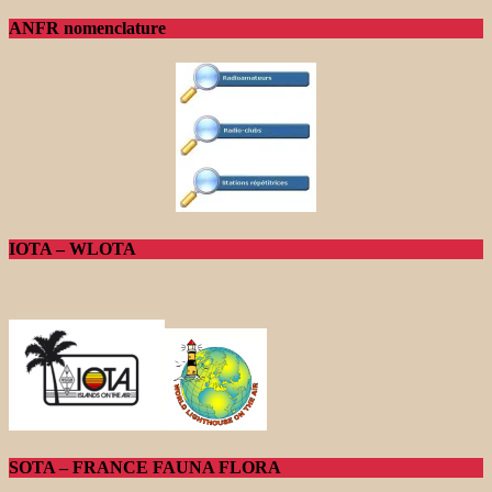
ANFR nomenclature
IOTA – WLOTA
SOTA – FRANCE FAUNA FLORA