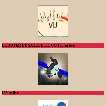
ECOUTER LE SATELLITE QO-100 en live
ISS en live