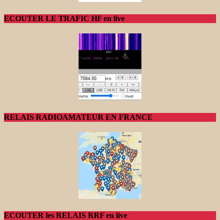
ECOUTER LE TRAFIC HF en live
RELAIS RADIOAMATEUR EN FRANCE
ECOUTER les RELAIS RRF en live