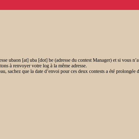
resse
ubaon
[at]
uba [dot] be
(adresse du contest Manager) et si vous n’a
ons à renvoyer votre log à la même adresse.
eau, sachez que la date d’envoi pour ces deux contests a été prolongé