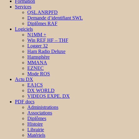
Formation
Services
QSL ANRPFD
Demande d’identifiant SWL
Diplômes RAF
Logiciels
N1MM +
Win REF HF – THF
Logger 32
Ham Radio Deluxe
Hamsphère
MMANA
EZNEC
Mode ROS
Actu DX
EA1CS
DX WORLD
VIDEOS EXPE. DX
PDF docs
Administrations
Associations
Diplômes
Histoire
Librairie
Matériels