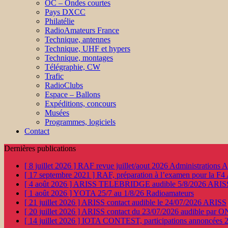
OC – Ondes courtes
Pays DXCC
Philatélie
RadioAmateurs France
Technique, antennes
Technique, UHF et hypers
Technique, montages
Télégraphie, CW
Trafic
RadioClubs
Espace – Ballons
Expéditions, concours
Musées
Programmes, logiciels
Contact
Dernières publications
[ 8 juillet 2026 ]
RAF revue juillet/aout 2026
Administration
[ 17 septembre 2021 ]
RAF, préparation à l’examen pour la F4
[ 4 août 2026 ]
ARISS TELEBRIDGE audible 5/8/2026
ARIS
[ 1 août 2026 ]
YOTA 25/7 au 1/8/26
Radioamateurs
[ 21 juillet 2026 ]
ARISS contact audible le 24/07/2026
ARISS
[ 20 juillet 2026 ]
ARISS contact du 23/07/2026 audible par 
[ 14 juillet 2026 ]
IOTA CONTEST, participations annoncées 