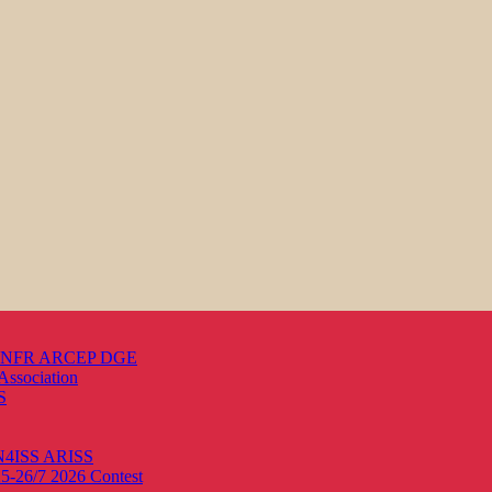
s ANFR ARCEP DGE
Association
S
ON4ISS
ARISS
25-26/7 2026
Contest