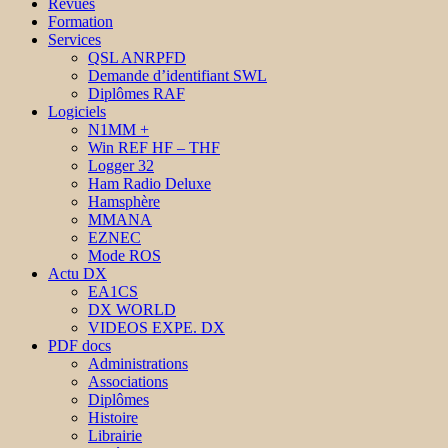
Revues
Formation
Services
QSL ANRPFD
Demande d’identifiant SWL
Diplômes RAF
Logiciels
N1MM +
Win REF HF – THF
Logger 32
Ham Radio Deluxe
Hamsphère
MMANA
EZNEC
Mode ROS
Actu DX
EA1CS
DX WORLD
VIDEOS EXPE. DX
PDF docs
Administrations
Associations
Diplômes
Histoire
Librairie