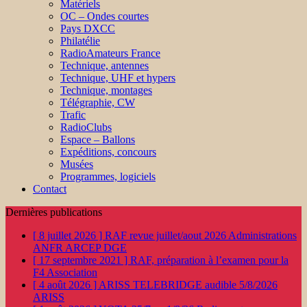
Matériels
OC – Ondes courtes
Pays DXCC
Philatélie
RadioAmateurs France
Technique, antennes
Technique, UHF et hypers
Technique, montages
Télégraphie, CW
Trafic
RadioClubs
Espace – Ballons
Expéditions, concours
Musées
Programmes, logiciels
Contact
Dernières publications
[ 8 juillet 2026 ]
RAF revue juillet/aout 2026
Administrations
ANFR ARCEP DGE
[ 17 septembre 2021 ]
RAF, préparation à l’examen pour la
F4
Association
[ 4 août 2026 ]
ARISS TELEBRIDGE audible 5/8/2026
ARISS