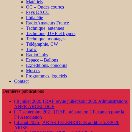
Matériels
OC – Ondes courtes
Pays DXCC
Philatélie
RadioAmateurs France
Technique, antennes
Technique, UHF et hypers
Technique, montages
Télégraphie, CW
Trafic
RadioClubs
Espace – Ballons
Expéditions, concours
Musées
Programmes, logiciels
Contact
Dernières publications
[ 8 juillet 2026 ]
RAF revue juillet/aout 2026
Administrations
ANFR ARCEP DGE
[ 17 septembre 2021 ]
RAF, préparation à l’examen pour la
F4
Association
[ 4 août 2026 ]
ARISS TELEBRIDGE audible 5/8/2026
ARISS