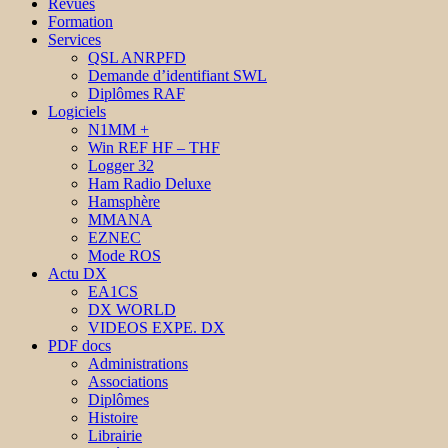
Revues
Formation
Services
QSL ANRPFD
Demande d’identifiant SWL
Diplômes RAF
Logiciels
N1MM +
Win REF HF – THF
Logger 32
Ham Radio Deluxe
Hamsphère
MMANA
EZNEC
Mode ROS
Actu DX
EA1CS
DX WORLD
VIDEOS EXPE. DX
PDF docs
Administrations
Associations
Diplômes
Histoire
Librairie