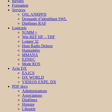
Revues
Formation
Services
QSL ANRPFD
Demande d’identifiant SWL
Diplômes RAF
Logiciels
N1MM +
Win REF HF – THF
Logger 32
Ham Radio Deluxe
Hamsphère
MMANA
EZNEC
Mode ROS
Actu DX
EA1CS
DX WORLD
VIDEOS EXPE. DX
PDF docs
Administrations
Associations
Diplômes
Histoire
Librairie