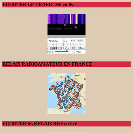
ECOUTER LE TRAFIC HF en live
RELAIS RADIOAMATEUR EN FRANCE
ECOUTER les RELAIS RRF en live