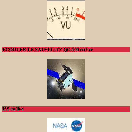
ECOUTER LE SATELLITE QO-100 en live
ISS en live