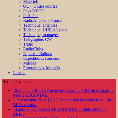
Matériels
OC – Ondes courtes
Pays DXCC
Philatélie
RadioAmateurs France
Technique, antennes
Technique, UHF et hypers
Technique, montages
Télégraphie, CW
Trafic
RadioClubs
Espace – Ballons
Expéditions, concours
Musées
Programmes, logiciels
Contact
Dernières publications
[ 8 juillet 2026 ]
RAF revue juillet/aout 2026
Administrations
ANFR ARCEP DGE
[ 17 septembre 2021 ]
RAF, préparation à l’examen pour la
F4
Association
[ 4 août 2026 ]
ARISS TELEBRIDGE audible 5/8/2026
ARISS