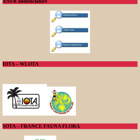
ANFR nomenclature
IOTA – WLOTA
SOTA – FRANCE FAUNA FLORA