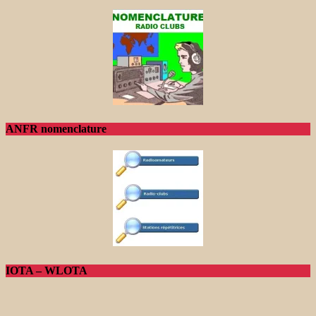
ANFR nomenclature
IOTA – WLOTA