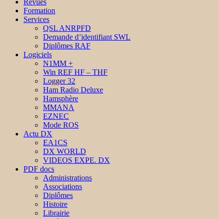
Revues
Formation
Services
QSL ANRPFD
Demande d’identifiant SWL
Diplômes RAF
Logiciels
N1MM +
Win REF HF – THF
Logger 32
Ham Radio Deluxe
Hamsphère
MMANA
EZNEC
Mode ROS
Actu DX
EA1CS
DX WORLD
VIDEOS EXPE. DX
PDF docs
Administrations
Associations
Diplômes
Histoire
Librairie