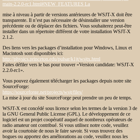
main-2.2.0-rc1.html#NEW_FEATURES La
mise à niveau à partir de versions antérieures de WSJT-X doit être
transparente. Il n’est pas nécessaire de désinstaller une version
précédente ou de déplacer des fichiers. Vous souhaiterez peut-être
installer dans un répertoire différent de votre installation WSJT-X
2.1.2.
Des liens vers les packages d’installation pour Windows, Linux et
Macintosh sont disponibles ici:
http://physics.princeton.edu/pulsar/k1jt/wsjtx.html
Faites défiler vers le bas pour trouver «Version candidate: WSJT-X
2.2.0-rc1».
Vous pouvez également télécharger les packages depuis notre site
SourceForge:
https://sourceforge.net/projects/wsjt/files/
La mise à jour du site SourceForge peut prendre un peu de temps.
WSJT-X est concédé sous licence selon les termes de la version 3 de
la GNU General Public License (GPL). Le développement de ce
logiciel est un projet coopératif auquel de nombreux opérateurs de
radio amateur ont contribué. Si vous utilisez notre code, veuillez
avoir la courtoisie de nous le faire savoir. Si vous trouvez des
bogues ou apportez des améliorations au code, veuillez nous les