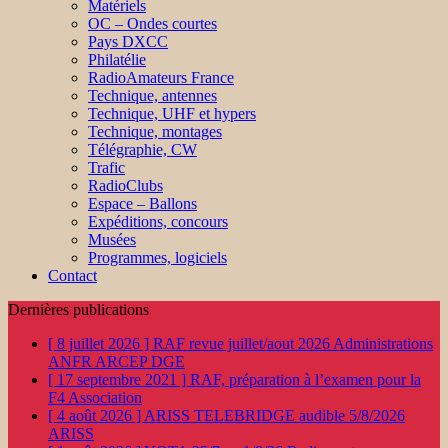
Matériels
OC – Ondes courtes
Pays DXCC
Philatélie
RadioAmateurs France
Technique, antennes
Technique, UHF et hypers
Technique, montages
Télégraphie, CW
Trafic
RadioClubs
Espace – Ballons
Expéditions, concours
Musées
Programmes, logiciels
Contact
Dernières publications
[ 8 juillet 2026 ]
RAF revue juillet/aout 2026
Administrations
ANFR ARCEP DGE
[ 17 septembre 2021 ]
RAF, préparation à l’examen pour la
F4
Association
[ 4 août 2026 ]
ARISS TELEBRIDGE audible 5/8/2026
ARISS