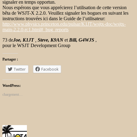
signaler en temps opportun.
Nous espérons que vous apprécierez l’utilisation de cette version
bêta de WSJT-X 2.2.0. Veuillez signaler les bogues en suivant les
instructions trouvées ici dans le Guide de l’utilisateur:
http://www.physics.princeton.edu/pulsar/K1JT/wsjtx-doc/wsjtx-
main-2.2.0-rc1.html#_bug_reports
73 de
Joe, K1JT
,
Steve, K9AN
et
Bill, G4WJS
,
pour le WSJT Development Group
Partager :
Twitter
Facebook
WordPress:
chargement…