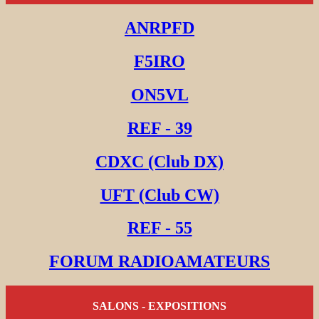
ANRPFD
F5IRO
ON5VL
REF - 39
CDXC (Club DX)
UFT (Club CW)
REF - 55
FORUM RADIOAMATEURS
SALONS - EXPOSITIONS