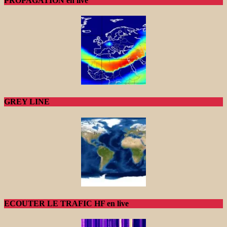
PROPAGATION en live
GREY LINE
ECOUTER LE TRAFIC HF en live