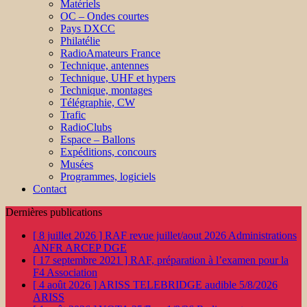
Matériels
OC – Ondes courtes
Pays DXCC
Philatélie
RadioAmateurs France
Technique, antennes
Technique, UHF et hypers
Technique, montages
Télégraphie, CW
Trafic
RadioClubs
Espace – Ballons
Expéditions, concours
Musées
Programmes, logiciels
Contact
Dernières publications
[ 8 juillet 2026 ]
RAF revue juillet/aout 2026
Administrations
ANFR ARCEP DGE
[ 17 septembre 2021 ]
RAF, préparation à l’examen pour la
F4
Association
[ 4 août 2026 ]
ARISS TELEBRIDGE audible 5/8/2026
ARISS