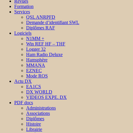
Revues
Formation
Services
QSL ANRPFD
Demande d’identifiant SWL
Diplômes RAF
Logiciels
N1MM +
Win REF HF – THF
Logger 32
Ham Radio Deluxe
Hamsphère
MMANA
EZNEC
Mode ROS
Actu DX
EA1CS
DX WORLD
VIDEOS EXPE. DX
PDF docs
Administrations
Associations
Diplômes
Histoire
Librairie