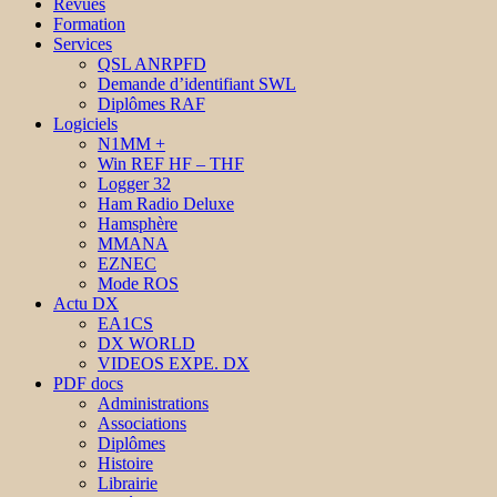
Revues
Formation
Services
QSL ANRPFD
Demande d’identifiant SWL
Diplômes RAF
Logiciels
N1MM +
Win REF HF – THF
Logger 32
Ham Radio Deluxe
Hamsphère
MMANA
EZNEC
Mode ROS
Actu DX
EA1CS
DX WORLD
VIDEOS EXPE. DX
PDF docs
Administrations
Associations
Diplômes
Histoire
Librairie