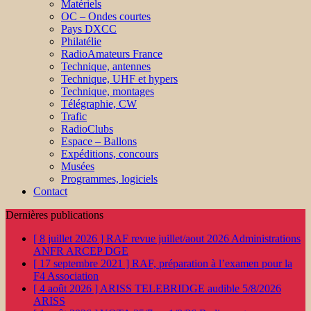
Matériels
OC – Ondes courtes
Pays DXCC
Philatélie
RadioAmateurs France
Technique, antennes
Technique, UHF et hypers
Technique, montages
Télégraphie, CW
Trafic
RadioClubs
Espace – Ballons
Expéditions, concours
Musées
Programmes, logiciels
Contact
Dernières publications
[ 8 juillet 2026 ]
RAF revue juillet/aout 2026
Administrations
ANFR ARCEP DGE
[ 17 septembre 2021 ]
RAF, préparation à l’examen pour la
F4
Association
[ 4 août 2026 ]
ARISS TELEBRIDGE audible 5/8/2026
ARISS