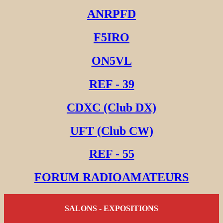
ANRPFD
F5IRO
ON5VL
REF - 39
CDXC (Club DX)
UFT (Club CW)
REF - 55
FORUM RADIOAMATEURS
SALONS - EXPOSITIONS