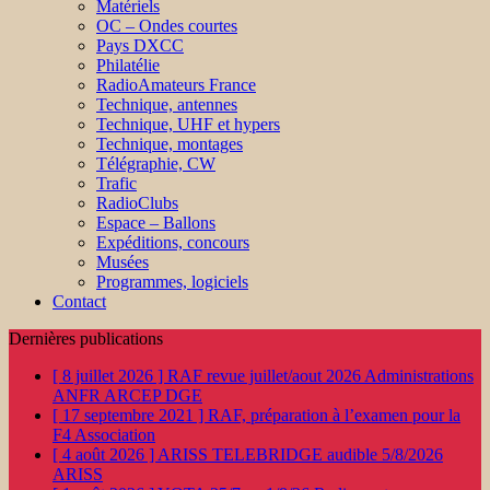
Matériels
OC – Ondes courtes
Pays DXCC
Philatélie
RadioAmateurs France
Technique, antennes
Technique, UHF et hypers
Technique, montages
Télégraphie, CW
Trafic
RadioClubs
Espace – Ballons
Expéditions, concours
Musées
Programmes, logiciels
Contact
Dernières publications
[ 8 juillet 2026 ]
RAF revue juillet/aout 2026
Administrations
ANFR ARCEP DGE
[ 17 septembre 2021 ]
RAF, préparation à l’examen pour la
F4
Association
[ 4 août 2026 ]
ARISS TELEBRIDGE audible 5/8/2026
ARISS