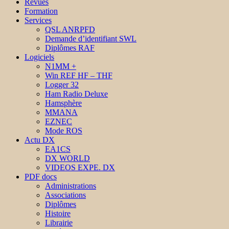
Revues
Formation
Services
QSL ANRPFD
Demande d’identifiant SWL
Diplômes RAF
Logiciels
N1MM +
Win REF HF – THF
Logger 32
Ham Radio Deluxe
Hamsphère
MMANA
EZNEC
Mode ROS
Actu DX
EA1CS
DX WORLD
VIDEOS EXPE. DX
PDF docs
Administrations
Associations
Diplômes
Histoire
Librairie