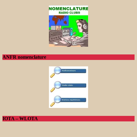
ANFR nomenclature
IOTA – WLOTA