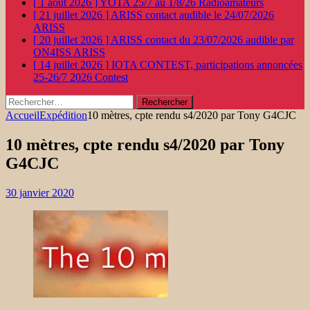
[ 1 août 2026 ]
YOTA 25/7 au 1/8/26
Radioamateurs
[ 21 juillet 2026 ]
ARISS contact audible le 24/07/2026
ARISS
[ 20 juillet 2026 ]
ARISS contact du 23/07/2026 audible par
ON4ISS
ARISS
[ 14 juillet 2026 ]
IOTA CONTEST, participations annoncées
25-26/7 2026
Contest
Rechercher :
Accueil
Expédition
10 mètres, cpte rendu s4/2020 par Tony G4CJC
10 mètres, cpte rendu s4/2020 par Tony
G4CJC
30 janvier 2020