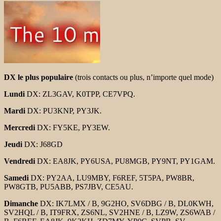
DX le plus populaire
(trois contacts ou plus, n’importe quel mode)
Lundi
DX: ZL3GAV, K0TPP, CE7VPQ.
Mardi
DX: PU3KNP, PY3JK.
Mercredi
DX: FY5KE, PY3EW.
Jeudi
DX: J68GD
Vendredi
DX: EA8JK, PY6USA, PU8MGB, PY9NT, PY1GAM.
Samedi
DX: PY2AA, LU9MBY, F6REF, 5T5PA, PW8BR,
PW8GTB, PU5ABB, PS7JBV, CE5AU.
Dimanche
DX: IK7LMX / B, 9G2HO, SV6DBG / B, DL0KWH,
SV2HQL / B, IT9FRX, ZS6NL, SV2HNE / B, LZ9W, ZS6WAB /