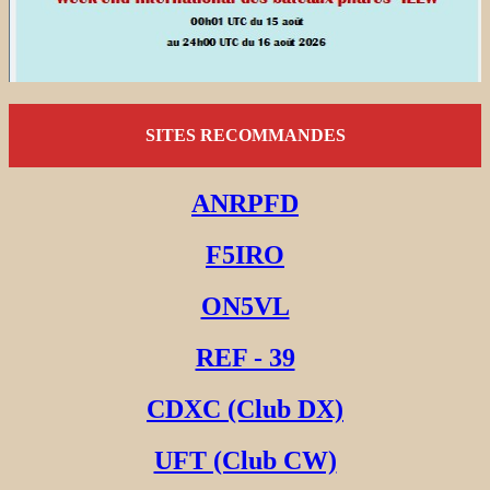
SITES RECOMMANDES
ANRPFD
F5IRO
ON5VL
REF - 39
CDXC (Club DX)
UFT (Club CW)