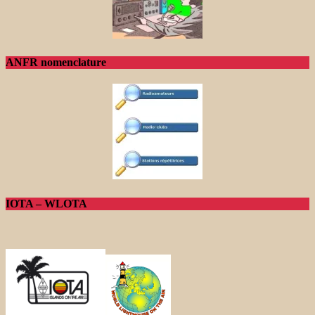
ANFR nomenclature
IOTA – WLOTA