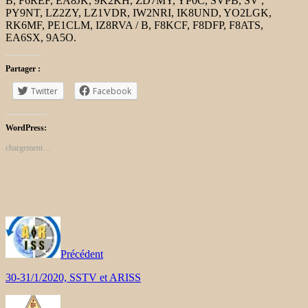
B, F6REF, EA8JK, 9K2KH, ZD7MY, YP0C, SVPB, SV ,
PY9NT, LZ2ZY, LZ1VDR, IW2NRI, IK8UND, YO2LGK,
RK6MF, PE1CLM, IZ8RVA / B, F8KCF, F8DFP, F8ATS,
EA6SX, 9A5O.
Partager :
Twitter
Facebook
WordPress:
chargement…
Précédent
30-31/1/2020, SSTV et ARISS