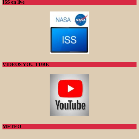
ISS en live
VIDEOS YOU TUBE
METEO