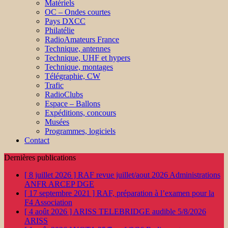
Matériels
OC – Ondes courtes
Pays DXCC
Philatélie
RadioAmateurs France
Technique, antennes
Technique, UHF et hypers
Technique, montages
Télégraphie, CW
Trafic
RadioClubs
Espace – Ballons
Expéditions, concours
Musées
Programmes, logiciels
Contact
Dernières publications
[ 8 juillet 2026 ]
RAF revue juillet/aout 2026
Administrations
ANFR ARCEP DGE
[ 17 septembre 2021 ]
RAF, préparation à l’examen pour la
F4
Association
[ 4 août 2026 ]
ARISS TELEBRIDGE audible 5/8/2026
ARISS