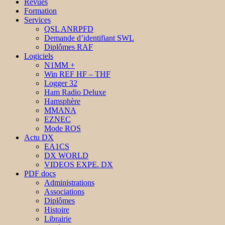
Revues
Formation
Services
QSL ANRPFD
Demande d’identifiant SWL
Diplômes RAF
Logiciels
N1MM +
Win REF HF – THF
Logger 32
Ham Radio Deluxe
Hamsphère
MMANA
EZNEC
Mode ROS
Actu DX
EA1CS
DX WORLD
VIDEOS EXPE. DX
PDF docs
Administrations
Associations
Diplômes
Histoire
Librairie