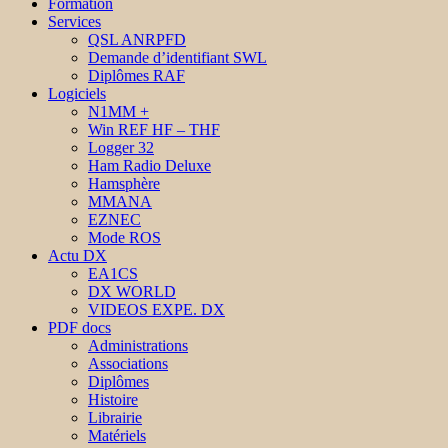
Formation
Services
QSL ANRPFD
Demande d’identifiant SWL
Diplômes RAF
Logiciels
N1MM +
Win REF HF – THF
Logger 32
Ham Radio Deluxe
Hamsphère
MMANA
EZNEC
Mode ROS
Actu DX
EA1CS
DX WORLD
VIDEOS EXPE. DX
PDF docs
Administrations
Associations
Diplômes
Histoire
Librairie
Matériels