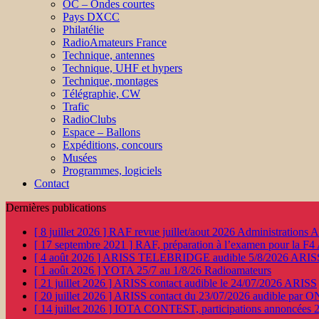
OC – Ondes courtes
Pays DXCC
Philatélie
RadioAmateurs France
Technique, antennes
Technique, UHF et hypers
Technique, montages
Télégraphie, CW
Trafic
RadioClubs
Espace – Ballons
Expéditions, concours
Musées
Programmes, logiciels
Contact
Dernières publications
[ 8 juillet 2026 ]
RAF revue juillet/aout 2026
Administration
[ 17 septembre 2021 ]
RAF, préparation à l’examen pour la F4
[ 4 août 2026 ]
ARISS TELEBRIDGE audible 5/8/2026
ARIS
[ 1 août 2026 ]
YOTA 25/7 au 1/8/26
Radioamateurs
[ 21 juillet 2026 ]
ARISS contact audible le 24/07/2026
ARISS
[ 20 juillet 2026 ]
ARISS contact du 23/07/2026 audible par 
[ 14 juillet 2026 ]
IOTA CONTEST, participations annoncées 