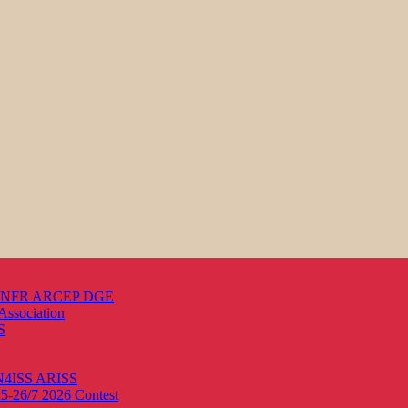
s ANFR ARCEP DGE
Association
S
ON4ISS
ARISS
25-26/7 2026
Contest