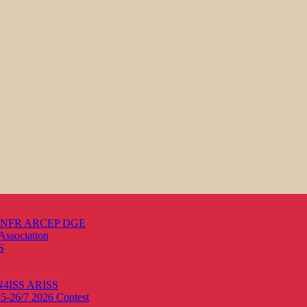
s ANFR ARCEP DGE
Association
S
ON4ISS
ARISS
25-26/7 2026
Contest