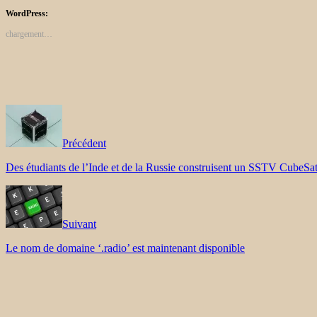
WordPress:
chargement…
Précédent
Des étudiants de l’Inde et de la Russie construisent un SSTV CubeSa
Suivant
Le nom de domaine ‘.radio’ est maintenant disponible