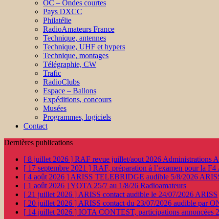
OC – Ondes courtes
Pays DXCC
Philatélie
RadioAmateurs France
Technique, antennes
Technique, UHF et hypers
Technique, montages
Télégraphie, CW
Trafic
RadioClubs
Espace – Ballons
Expéditions, concours
Musées
Programmes, logiciels
Contact
Dernières publications
[ 8 juillet 2026 ]
RAF revue juillet/aout 2026
Administration
[ 17 septembre 2021 ]
RAF, préparation à l’examen pour la F4
[ 4 août 2026 ]
ARISS TELEBRIDGE audible 5/8/2026
ARIS
[ 1 août 2026 ]
YOTA 25/7 au 1/8/26
Radioamateurs
[ 21 juillet 2026 ]
ARISS contact audible le 24/07/2026
ARISS
[ 20 juillet 2026 ]
ARISS contact du 23/07/2026 audible par 
[ 14 juillet 2026 ]
IOTA CONTEST, participations annoncées 