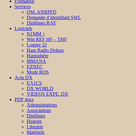
Formation
Services
QSL ANRPFD
Demande d’identifiant SWL
Diplômes RAF
Logiciels
N1MM +
Win REF HF – THF
Logger 32
Ham Radio Deluxe
Hamsphère
MMANA
EZNEC
Mode ROS
Actu DX
EA1CS
DX WORLD
VIDEOS EXPE. DX
PDF docs
Administrations
Associations
Diplômes
Histoire
Librairie
Matériels