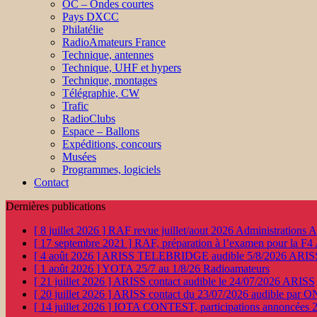
OC – Ondes courtes
Pays DXCC
Philatélie
RadioAmateurs France
Technique, antennes
Technique, UHF et hypers
Technique, montages
Télégraphie, CW
Trafic
RadioClubs
Espace – Ballons
Expéditions, concours
Musées
Programmes, logiciels
Contact
Dernières publications
[ 8 juillet 2026 ]
RAF revue juillet/aout 2026
Administration
[ 17 septembre 2021 ]
RAF, préparation à l’examen pour la F4
[ 4 août 2026 ]
ARISS TELEBRIDGE audible 5/8/2026
ARIS
[ 1 août 2026 ]
YOTA 25/7 au 1/8/26
Radioamateurs
[ 21 juillet 2026 ]
ARISS contact audible le 24/07/2026
ARISS
[ 20 juillet 2026 ]
ARISS contact du 23/07/2026 audible par 
[ 14 juillet 2026 ]
IOTA CONTEST, participations annoncées 