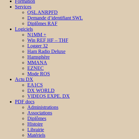
Formation
Services
QSL ANRPFD
Demande d’identifiant SWL
Diplômes RAF
Logiciels
N1MM +
Win REF HF – THF
Logger 32
Ham Radio Deluxe
Hamsphère
MMANA
EZNEC
Mode ROS
Actu DX
EA1CS
DX WORLD
VIDEOS EXPE. DX
PDF docs
Administrations
Associations
Diplômes
Histoire
Librairie
Matériels