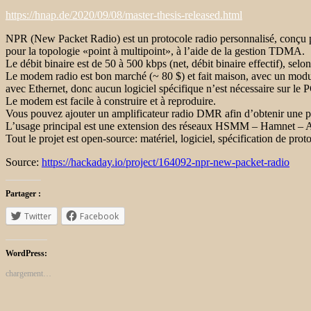
https://hnap.de/2020/09/08/master-thesis-released.html
NPR (New Packet Radio) est un protocole radio personnalisé, conçu po
pour la topologie «point à multipoint», à l’aide de la gestion TDMA.
Le débit binaire est de 50 à 500 kbps (net, débit binaire effectif), sel
Le modem radio est bon marché (~ 80 $) et fait maison, avec un modu
avec Ethernet, donc aucun logiciel spécifique n’est nécessaire sur le 
Le modem est facile à construire et à reproduire.
Vous pouvez ajouter un amplificateur radio DMR afin d’obtenir une p
L’usage principal est une extension des réseaux HSMM – Hamnet 
Tout le projet est open-source: matériel, logiciel, spécification de prot
Source:
https://hackaday.io/project/164092-npr-new-packet-radio
Partager :
Twitter
Facebook
WordPress:
chargement…