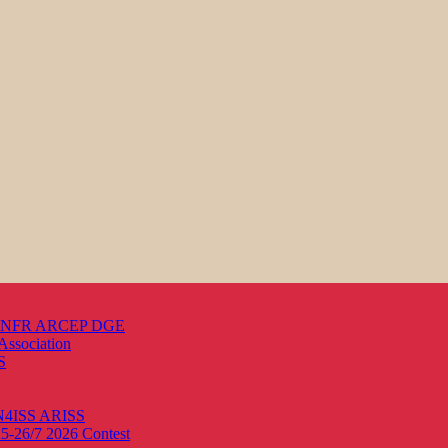
s ANFR ARCEP DGE
Association
S
ON4ISS
ARISS
25-26/7 2026
Contest