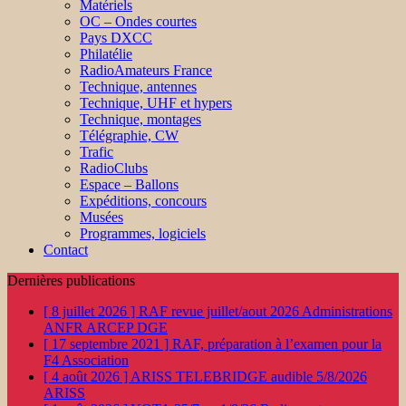
Matériels
OC – Ondes courtes
Pays DXCC
Philatélie
RadioAmateurs France
Technique, antennes
Technique, UHF et hypers
Technique, montages
Télégraphie, CW
Trafic
RadioClubs
Espace – Ballons
Expéditions, concours
Musées
Programmes, logiciels
Contact
Dernières publications
[ 8 juillet 2026 ]
RAF revue juillet/aout 2026
Administrations
ANFR ARCEP DGE
[ 17 septembre 2021 ]
RAF, préparation à l’examen pour la
F4
Association
[ 4 août 2026 ]
ARISS TELEBRIDGE audible 5/8/2026
ARISS