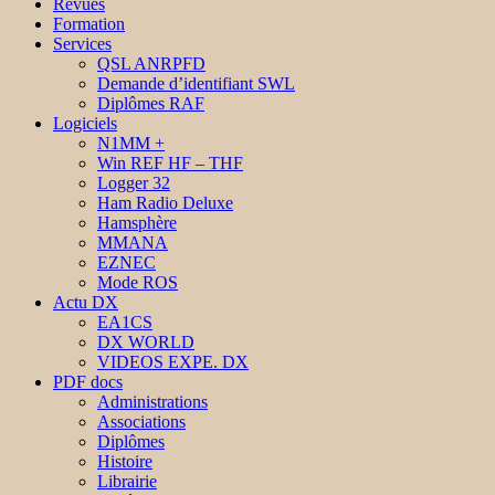
Revues
Formation
Services
QSL ANRPFD
Demande d’identifiant SWL
Diplômes RAF
Logiciels
N1MM +
Win REF HF – THF
Logger 32
Ham Radio Deluxe
Hamsphère
MMANA
EZNEC
Mode ROS
Actu DX
EA1CS
DX WORLD
VIDEOS EXPE. DX
PDF docs
Administrations
Associations
Diplômes
Histoire
Librairie