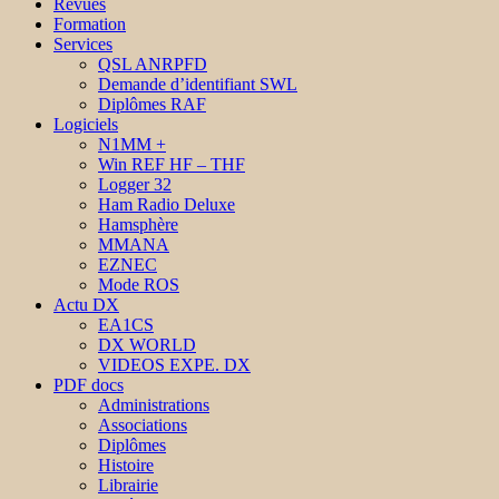
Revues
Formation
Services
QSL ANRPFD
Demande d’identifiant SWL
Diplômes RAF
Logiciels
N1MM +
Win REF HF – THF
Logger 32
Ham Radio Deluxe
Hamsphère
MMANA
EZNEC
Mode ROS
Actu DX
EA1CS
DX WORLD
VIDEOS EXPE. DX
PDF docs
Administrations
Associations
Diplômes
Histoire
Librairie