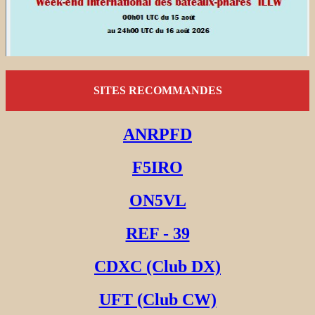
SITES RECOMMANDES
ANRPFD
F5IRO
ON5VL
REF - 39
CDXC (Club DX)
UFT (Club CW)