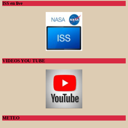
ISS en live
VIDEOS YOU TUBE
METEO