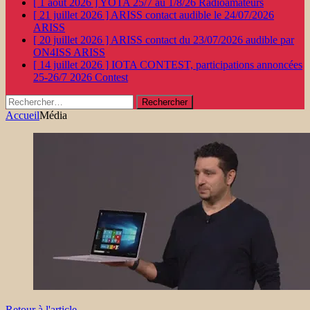
[ 1 août 2026 ]
YOTA 25/7 au 1/8/26
Radioamateurs
[ 21 juillet 2026 ]
ARISS contact audible le 24/07/2026
ARISS
[ 20 juillet 2026 ]
ARISS contact du 23/07/2026 audible par
ON4ISS
ARISS
[ 14 juillet 2026 ]
IOTA CONTEST, participations annoncées
25-26/7 2026
Contest
Rechercher :
Accueil
Média
Retour à l'article