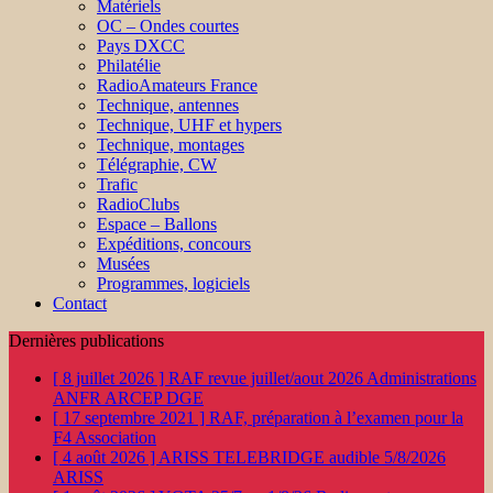
Matériels
OC – Ondes courtes
Pays DXCC
Philatélie
RadioAmateurs France
Technique, antennes
Technique, UHF et hypers
Technique, montages
Télégraphie, CW
Trafic
RadioClubs
Espace – Ballons
Expéditions, concours
Musées
Programmes, logiciels
Contact
Dernières publications
[ 8 juillet 2026 ]
RAF revue juillet/aout 2026
Administrations
ANFR ARCEP DGE
[ 17 septembre 2021 ]
RAF, préparation à l’examen pour la
F4
Association
[ 4 août 2026 ]
ARISS TELEBRIDGE audible 5/8/2026
ARISS