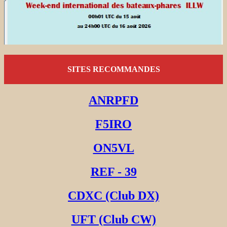
SITES RECOMMANDES
ANRPFD
F5IRO
ON5VL
REF - 39
CDXC (Club DX)
UFT (Club CW)