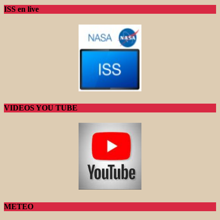
ISS en live
VIDEOS YOU TUBE
METEO