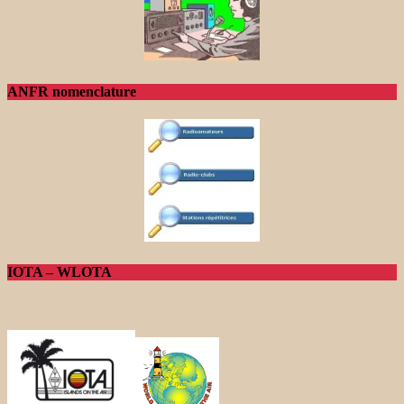
ANFR nomenclature
IOTA – WLOTA