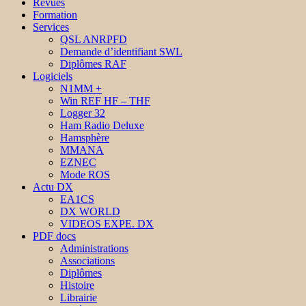
Revues
Formation
Services
QSL ANRPFD
Demande d’identifiant SWL
Diplômes RAF
Logiciels
N1MM +
Win REF HF – THF
Logger 32
Ham Radio Deluxe
Hamsphère
MMANA
EZNEC
Mode ROS
Actu DX
EA1CS
DX WORLD
VIDEOS EXPE. DX
PDF docs
Administrations
Associations
Diplômes
Histoire
Librairie