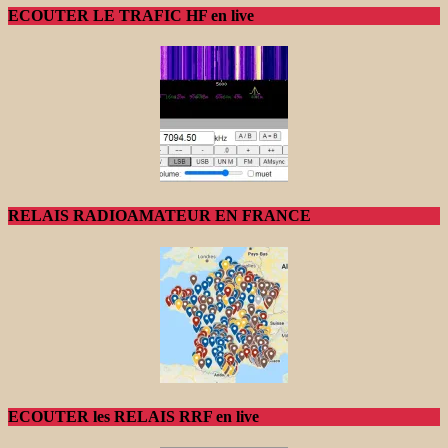
ECOUTER LE TRAFIC HF en live
RELAIS RADIOAMATEUR EN FRANCE
ECOUTER les RELAIS RRF en live