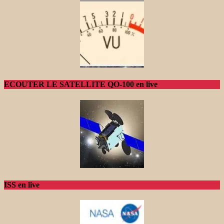
ECOUTER LE SATELLITE QO-100 en live
ISS en live