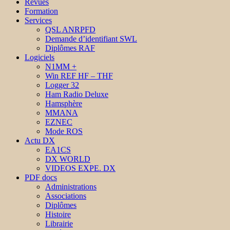
Revues
Formation
Services
QSL ANRPFD
Demande d’identifiant SWL
Diplômes RAF
Logiciels
N1MM +
Win REF HF – THF
Logger 32
Ham Radio Deluxe
Hamsphère
MMANA
EZNEC
Mode ROS
Actu DX
EA1CS
DX WORLD
VIDEOS EXPE. DX
PDF docs
Administrations
Associations
Diplômes
Histoire
Librairie