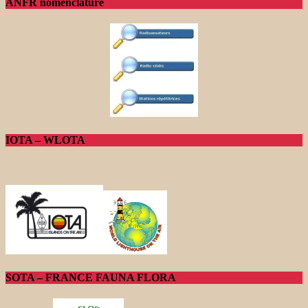
ANFR nomenclature
IOTA – WLOTA
SOTA – FRANCE FAUNA FLORA