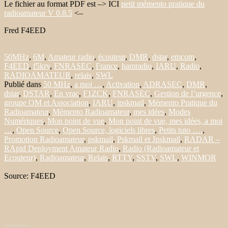
Le fichier au format PDF est –> ICI
petit mémento pratique du
radioamateur V 0.8.5
<–
Fred F4EED
50MHz
,
6M
,
Amateur radio
,
écouteur
,
DMR
,
dstar
,
emcom
,
F4EED
,
f5kry
,
FNRASEC
,
France
,
hamradio
,
IARU
,
Radio
,
RADIOAMATEUR
,
relais
,
SWL
Publié dans
50 MHz
,
a moi …
,
Activation
,
ADRASEC
,
DMR
,
dstar
,
DSTAR
,
En vrac
,
F1ZCK
,
FNRASEC
,
Gestion de l’urgence
,
groupe OM et Association
,
IARU
,
jpskmail
,
Mémento Pratique du
Radioamateur
,
Mémento Radioamateur
,
mes idées
,
Modes
Numériques
,
Mon point de vue
,
Mon point de vue, mes idées, a moi
…
,
Open Source
,
Open Source, logiciels libres
,
Petits tuto ….
,
Promotion Radioamateur
,
pskmail
,
Pskmail et Jpskmail
,
RADAR –
RApid Deployment Amateur Radio
,
Radio (Radioamateur et
Ecouteur)
,
Radioamateur
,
Relais
,
RTTY
,
SSTV
,
SWL
,
WINMOR
Source: F4EED