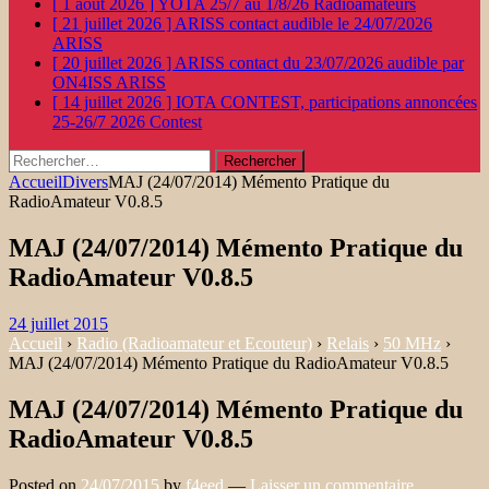
[ 1 août 2026 ]
YOTA 25/7 au 1/8/26
Radioamateurs
[ 21 juillet 2026 ]
ARISS contact audible le 24/07/2026
ARISS
[ 20 juillet 2026 ]
ARISS contact du 23/07/2026 audible par
ON4ISS
ARISS
[ 14 juillet 2026 ]
IOTA CONTEST, participations annoncées
25-26/7 2026
Contest
Rechercher :
Accueil
Divers
MAJ (24/07/2014) Mémento Pratique du
RadioAmateur V0.8.5
MAJ (24/07/2014) Mémento Pratique du
RadioAmateur V0.8.5
24 juillet 2015
Accueil
›
Radio (Radioamateur et Ecouteur)
›
Relais
›
50 MHz
›
MAJ (24/07/2014) Mémento Pratique du RadioAmateur V0.8.5
MAJ (24/07/2014) Mémento Pratique du
RadioAmateur V0.8.5
Posted on
24/07/2015
by
f4eed
—
Laisser un commentaire