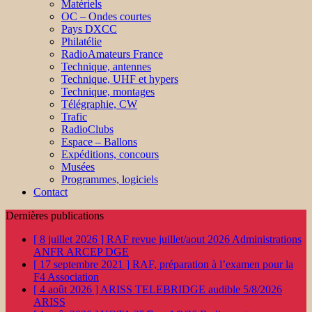
Matériels
OC – Ondes courtes
Pays DXCC
Philatélie
RadioAmateurs France
Technique, antennes
Technique, UHF et hypers
Technique, montages
Télégraphie, CW
Trafic
RadioClubs
Espace – Ballons
Expéditions, concours
Musées
Programmes, logiciels
Contact
Dernières publications
[ 8 juillet 2026 ]
RAF revue juillet/aout 2026
Administrations
ANFR ARCEP DGE
[ 17 septembre 2021 ]
RAF, préparation à l’examen pour la
F4
Association
[ 4 août 2026 ]
ARISS TELEBRIDGE audible 5/8/2026
ARISS