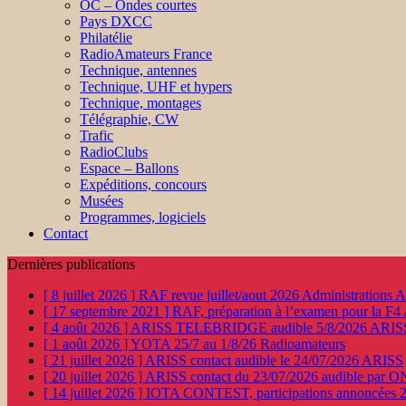
OC – Ondes courtes
Pays DXCC
Philatélie
RadioAmateurs France
Technique, antennes
Technique, UHF et hypers
Technique, montages
Télégraphie, CW
Trafic
RadioClubs
Espace – Ballons
Expéditions, concours
Musées
Programmes, logiciels
Contact
Dernières publications
[ 8 juillet 2026 ]
RAF revue juillet/aout 2026
Administration
[ 17 septembre 2021 ]
RAF, préparation à l’examen pour la F4
[ 4 août 2026 ]
ARISS TELEBRIDGE audible 5/8/2026
ARIS
[ 1 août 2026 ]
YOTA 25/7 au 1/8/26
Radioamateurs
[ 21 juillet 2026 ]
ARISS contact audible le 24/07/2026
ARISS
[ 20 juillet 2026 ]
ARISS contact du 23/07/2026 audible par 
[ 14 juillet 2026 ]
IOTA CONTEST, participations annoncées 