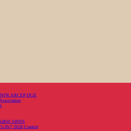
s ANFR ARCEP DGE
Association
S
ON4ISS
ARISS
25-26/7 2026
Contest