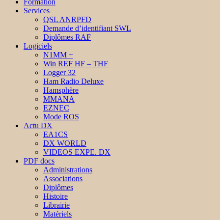
Formation
Services
QSL ANRPFD
Demande d’identifiant SWL
Diplômes RAF
Logiciels
N1MM +
Win REF HF – THF
Logger 32
Ham Radio Deluxe
Hamsphère
MMANA
EZNEC
Mode ROS
Actu DX
EA1CS
DX WORLD
VIDEOS EXPE. DX
PDF docs
Administrations
Associations
Diplômes
Histoire
Librairie
Matériels