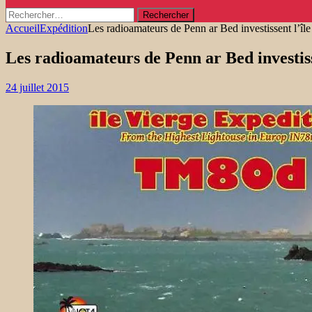
Rechercher :
Accueil
Expédition
Les radioamateurs de Penn ar Bed investissent l’île
Les radioamateurs de Penn ar Bed investiss
24 juillet 2015