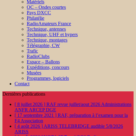
Matériels
OC – Ondes courtes
Pays DXCC
Philatélie
RadioAmateurs France
Technique, antennes
Technique, UHF et hypers
Technique, montages
Télégraphie, CW
Trafic
RadioClubs
Espace – Ballons
Expéditions, concours
Musées
Programmes, logiciels
Contact
Dernières publications
[ 8 juillet 2026 ]
RAF revue juillet/aout 2026
Administrations
ANFR ARCEP DGE
[ 17 septembre 2021 ]
RAF, préparation à l’examen pour la
F4
Association
[ 4 août 2026 ]
ARISS TELEBRIDGE audible 5/8/2026
ARISS