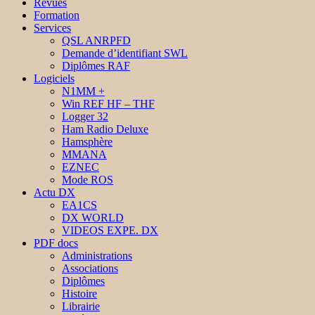
Revues
Formation
Services
QSL ANRPFD
Demande d’identifiant SWL
Diplômes RAF
Logiciels
N1MM +
Win REF HF – THF
Logger 32
Ham Radio Deluxe
Hamsphère
MMANA
EZNEC
Mode ROS
Actu DX
EA1CS
DX WORLD
VIDEOS EXPE. DX
PDF docs
Administrations
Associations
Diplômes
Histoire
Librairie