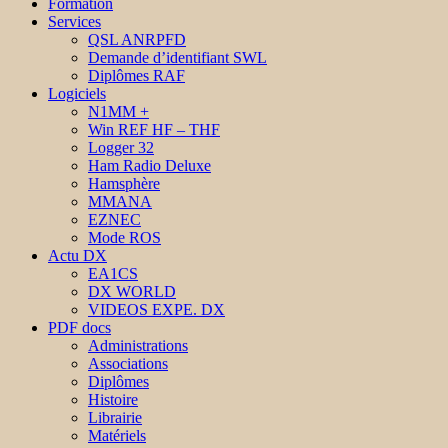
Formation
Services
QSL ANRPFD
Demande d’identifiant SWL
Diplômes RAF
Logiciels
N1MM +
Win REF HF – THF
Logger 32
Ham Radio Deluxe
Hamsphère
MMANA
EZNEC
Mode ROS
Actu DX
EA1CS
DX WORLD
VIDEOS EXPE. DX
PDF docs
Administrations
Associations
Diplômes
Histoire
Librairie
Matériels