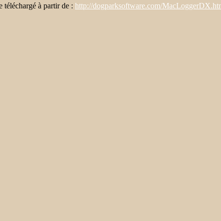
e téléchargé à partir de :
http://dogparksoftware.com/MacLoggerDX.ht