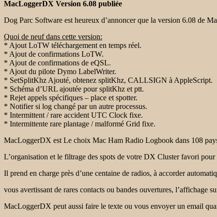
MacLoggerDX Version 6.08 publiée
Dog Parc Software est heureux d’annoncer que la version 6.08 de M
Quoi de neuf dans cette version:
* Ajout LoTW téléchargement en temps réel.
* Ajout de confirmations LoTW.
* Ajout de confirmations de eQSL.
* Ajout du pilote Dymo LabelWriter.
* SetSplitKhz Ajouté, obtenez splitKhz, CALLSIGN à AppleScript.
* Schéma d’URL ajoutée pour splitKhz et ptt.
* Rejet appels spécifiques – place et spotter.
* Notifier si log changé par un autre processus.
* Intermittent / rare accident UTC Clock fixe.
* Intermittente rare plantage / malformé Grid fixe.
MacLoggerDX est Le choix Mac Ham Radio Logbook dans 108 pa
L’organisation et le filtrage des spots de votre DX Cluster favori po
Il prend en charge près d’une centaine de radios, à accorder automatiq
vous avertissant de rares contacts ou bandes ouvertures, l’affichage su
MacLoggerDX peut aussi faire le texte ou vous envoyer un email qua