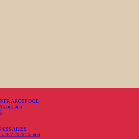
s ANFR ARCEP DGE
Association
S
ON4ISS
ARISS
25-26/7 2026
Contest