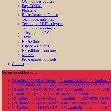
OC – Ondes courtes
Pays DXCC
Philatélie
RadioAmateurs France
Technique, antennes
Technique, UHF et hypers
Technique, montages
Télégraphie, CW
Trafic
RadioClubs
Espace – Ballons
Expéditions, concours
Musées
Programmes, logiciels
Contact
Dernières publications
[ 8 juillet 2026 ]
RAF revue juillet/aout 2026
Administration
[ 17 septembre 2021 ]
RAF, préparation à l’examen pour la F4
[ 4 août 2026 ]
ARISS TELEBRIDGE audible 5/8/2026
ARIS
[ 1 août 2026 ]
YOTA 25/7 au 1/8/26
Radioamateurs
[ 21 juillet 2026 ]
ARISS contact audible le 24/07/2026
ARISS
[ 20 juillet 2026 ]
ARISS contact du 23/07/2026 audible par 
[ 14 juillet 2026 ]
IOTA CONTEST, participations annoncées 