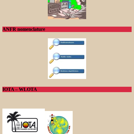
ANFR nomenclature
IOTA – WLOTA