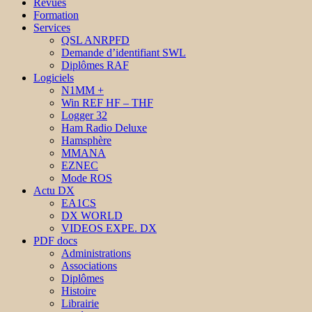
Revues
Formation
Services
QSL ANRPFD
Demande d’identifiant SWL
Diplômes RAF
Logiciels
N1MM +
Win REF HF – THF
Logger 32
Ham Radio Deluxe
Hamsphère
MMANA
EZNEC
Mode ROS
Actu DX
EA1CS
DX WORLD
VIDEOS EXPE. DX
PDF docs
Administrations
Associations
Diplômes
Histoire
Librairie