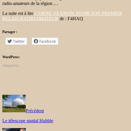
radio-amateurs de la région …
La suite est à lire
L’ORNE VA ENFIN AVOIR SON PREMIER
RELAIS RADIOAMATEUR
de : F4HAQ
Partager :
Twitter
Facebook
WordPress:
chargement…
Précédent
Le télescope spatial Hubble