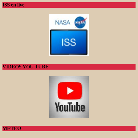
ISS en live
VIDEOS YOU TUBE
METEO