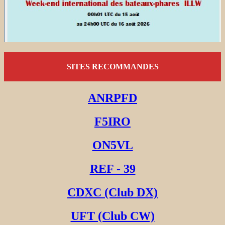
SITES RECOMMANDES
ANRPFD
F5IRO
ON5VL
REF - 39
CDXC (Club DX)
UFT (Club CW)