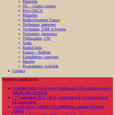
Matériels
OC – Ondes courtes
Pays DXCC
Philatélie
RadioAmateurs France
Technique, antennes
Technique, UHF et hypers
Technique, montages
Télégraphie, CW
Trafic
RadioClubs
Espace – Ballons
Expéditions, concours
Musées
Programmes, logiciels
Contact
Dernières publications
[ 8 juillet 2026 ]
RAF revue juillet/aout 2026
Administrations
ANFR ARCEP DGE
[ 17 septembre 2021 ]
RAF, préparation à l’examen pour la
F4
Association
[ 4 août 2026 ]
ARISS TELEBRIDGE audible 5/8/2026
ARISS