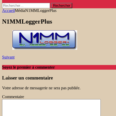
Rechercher :
Accueil
Média
N1MMLoggerPlus
N1MMLoggerPlus
Suivant
Soyez le premier à commenter
Laisser un commentaire
Votre adresse de messagerie ne sera pas publiée.
Commentaire