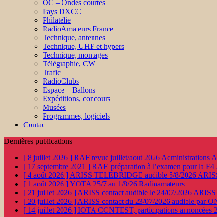
OC – Ondes courtes
Pays DXCC
Philatélie
RadioAmateurs France
Technique, antennes
Technique, UHF et hypers
Technique, montages
Télégraphie, CW
Trafic
RadioClubs
Espace – Ballons
Expéditions, concours
Musées
Programmes, logiciels
Contact
Dernières publications
[ 8 juillet 2026 ]
RAF revue juillet/aout 2026
Administration
[ 17 septembre 2021 ]
RAF, préparation à l’examen pour la F4
[ 4 août 2026 ]
ARISS TELEBRIDGE audible 5/8/2026
ARIS
[ 1 août 2026 ]
YOTA 25/7 au 1/8/26
Radioamateurs
[ 21 juillet 2026 ]
ARISS contact audible le 24/07/2026
ARISS
[ 20 juillet 2026 ]
ARISS contact du 23/07/2026 audible par 
[ 14 juillet 2026 ]
IOTA CONTEST, participations annoncées 