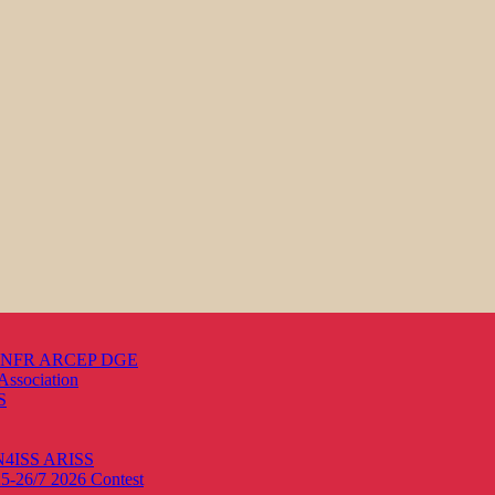
s ANFR ARCEP DGE
Association
S
ON4ISS
ARISS
25-26/7 2026
Contest