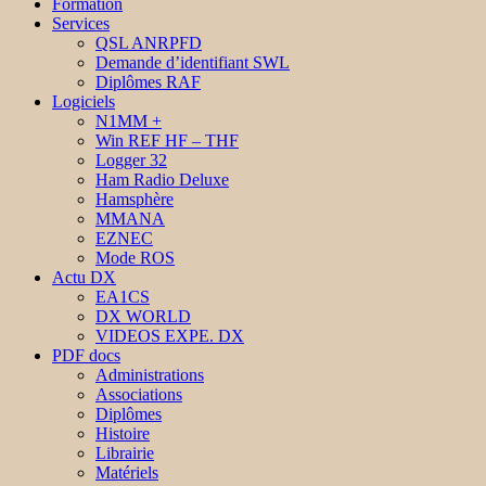
Formation
Services
QSL ANRPFD
Demande d’identifiant SWL
Diplômes RAF
Logiciels
N1MM +
Win REF HF – THF
Logger 32
Ham Radio Deluxe
Hamsphère
MMANA
EZNEC
Mode ROS
Actu DX
EA1CS
DX WORLD
VIDEOS EXPE. DX
PDF docs
Administrations
Associations
Diplômes
Histoire
Librairie
Matériels