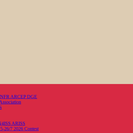
s ANFR ARCEP DGE
Association
S
ON4ISS
ARISS
25-26/7 2026
Contest