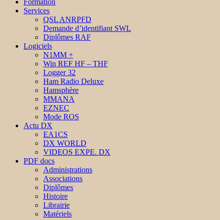
Formation
Services
QSL ANRPFD
Demande d’identifiant SWL
Diplômes RAF
Logiciels
N1MM +
Win REF HF – THF
Logger 32
Ham Radio Deluxe
Hamsphère
MMANA
EZNEC
Mode ROS
Actu DX
EA1CS
DX WORLD
VIDEOS EXPE. DX
PDF docs
Administrations
Associations
Diplômes
Histoire
Librairie
Matériels