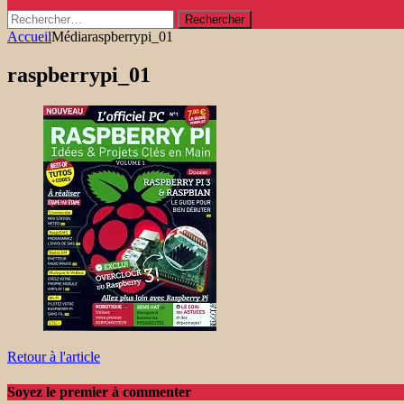
Rechercher :
Accueil
Média
raspberrypi_01
raspberrypi_01
Retour à l'article
Soyez le premier à commenter