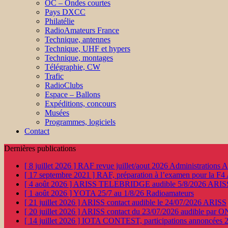
OC – Ondes courtes
Pays DXCC
Philatélie
RadioAmateurs France
Technique, antennes
Technique, UHF et hypers
Technique, montages
Télégraphie, CW
Trafic
RadioClubs
Espace – Ballons
Expéditions, concours
Musées
Programmes, logiciels
Contact
Dernières publications
[ 8 juillet 2026 ]
RAF revue juillet/aout 2026
Administration
[ 17 septembre 2021 ]
RAF, préparation à l’examen pour la F4
[ 4 août 2026 ]
ARISS TELEBRIDGE audible 5/8/2026
ARIS
[ 1 août 2026 ]
YOTA 25/7 au 1/8/26
Radioamateurs
[ 21 juillet 2026 ]
ARISS contact audible le 24/07/2026
ARISS
[ 20 juillet 2026 ]
ARISS contact du 23/07/2026 audible par 
[ 14 juillet 2026 ]
IOTA CONTEST, participations annoncées 