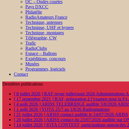
OC – Ondes courtes
Pays DXCC
Philatélie
RadioAmateurs France
Technique, antennes
Technique, UHF et hypers
Technique, montages
Télégraphie, CW
Trafic
RadioClubs
Espace – Ballons
Expéditions, concours
Musées
Programmes, logiciels
Contact
Dernières publications
[ 8 juillet 2026 ]
RAF revue juillet/aout 2026
Administration
[ 17 septembre 2021 ]
RAF, préparation à l’examen pour la F4
[ 4 août 2026 ]
ARISS TELEBRIDGE audible 5/8/2026
ARIS
[ 1 août 2026 ]
YOTA 25/7 au 1/8/26
Radioamateurs
[ 21 juillet 2026 ]
ARISS contact audible le 24/07/2026
ARISS
[ 20 juillet 2026 ]
ARISS contact du 23/07/2026 audible par 
[ 14 juillet 2026 ]
IOTA CONTEST, participations annoncées 