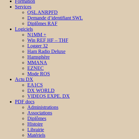
Formation
Services
QSL ANRPFD
Demande d’identifiant SWL
Diplômes RAF
Logiciels
N1MM +
Win REF HF – THF
Logger 32
Ham Radio Deluxe
Hamsphère
MMANA
EZNEC
Mode ROS
Actu DX
EA1CS
DX WORLD
VIDEOS EXPE. DX
PDF docs
Administrations
Associations
Diplômes
Histoire
Librairie
Matériels