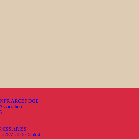
s ANFR ARCEP DGE
Association
S
ON4ISS
ARISS
25-26/7 2026
Contest