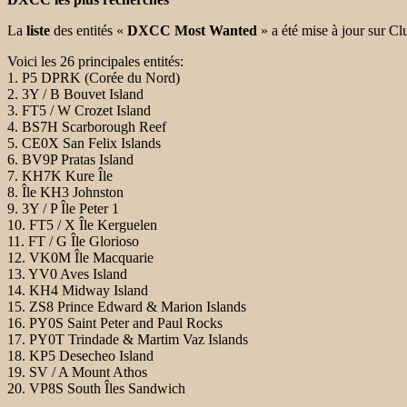
La
liste
des entités «
DXCC Most Wanted
» a été mise à jour sur Clu
Voici les 26 principales entités:
1. P5 DPRK (Corée du Nord)
2. 3Y / B Bouvet Island
3. FT5 / W Crozet Island
4. BS7H Scarborough Reef
5. CE0X San Felix Islands
6. BV9P Pratas Island
7. KH7K Kure Île
8. Île KH3 Johnston
9. 3Y / P Île Peter 1
10. FT5 / X Île Kerguelen
11. FT / G Île Glorioso
12. VK0M Île Macquarie
13. YV0 Aves Island
14. KH4 Midway Island
15. ZS8 Prince Edward & Marion Islands
16. PY0S Saint Peter and Paul Rocks
17. PY0T Trindade & Martim Vaz Islands
18. KP5 Desecheo Island
19. SV / A Mount Athos
20. VP8S South Îles Sandwich