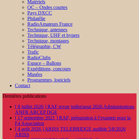
Matériels
OC – Ondes courtes
Pays DXCC
Philatélie
RadioAmateurs France
Technique, antennes
Technique, UHF et hypers
Technique, montages
Télégraphie, CW
Trafic
RadioClubs
Espace – Ballons
Expéditions, concours
Musées
Programmes, logiciels
Contact
Dernières publications
[ 8 juillet 2026 ]
RAF revue juillet/aout 2026
Administrations
ANFR ARCEP DGE
[ 17 septembre 2021 ]
RAF, préparation à l’examen pour la
F4
Association
[ 4 août 2026 ]
ARISS TELEBRIDGE audible 5/8/2026
ARISS