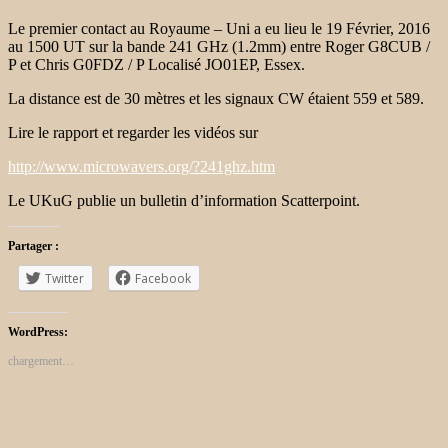
Le premier contact au
Royaume –
Uni a eu lieu le 19 Février, 2016
au 1500 UT sur la bande 241 GHz (1.2mm) entre Roger G8CUB /
P et Chris G0FDZ / P Localisé JO01EP, Essex.
La distance est de 30 mètres et les signaux CW étaient 559 et 589.
Lire le rapport et regarder les vidéos sur
http://www.microwavers.org/?241ghz.htm
Le UKuG publie un bulletin d’information Scatterpoint.
Partager :
Twitter
Facebook
WordPress:
chargement…