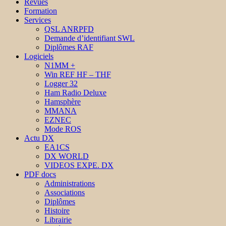
Revues
Formation
Services
QSL ANRPFD
Demande d’identifiant SWL
Diplômes RAF
Logiciels
N1MM +
Win REF HF – THF
Logger 32
Ham Radio Deluxe
Hamsphère
MMANA
EZNEC
Mode ROS
Actu DX
EA1CS
DX WORLD
VIDEOS EXPE. DX
PDF docs
Administrations
Associations
Diplômes
Histoire
Librairie