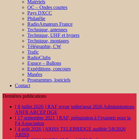
Matériels
OC – Ondes courtes
Pays DXCC
Philatélie
RadioAmateurs France
Technique, antennes
Technique, UHF et hypers
Technique, montages
Télégraphie, CW
Trafic
RadioClubs
Espace – Ballons
Expéditions, concours
Musées
Programmes, logiciels
Contact
Dernières publications
[ 8 juillet 2026 ]
RAF revue juillet/aout 2026
Administrations
ANFR ARCEP DGE
[ 17 septembre 2021 ]
RAF, préparation à l’examen pour la
F4
Association
[ 4 août 2026 ]
ARISS TELEBRIDGE audible 5/8/2026
ARISS