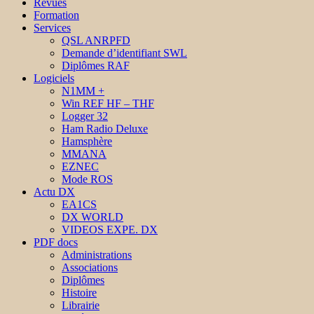
Revues
Formation
Services
QSL ANRPFD
Demande d’identifiant SWL
Diplômes RAF
Logiciels
N1MM +
Win REF HF – THF
Logger 32
Ham Radio Deluxe
Hamsphère
MMANA
EZNEC
Mode ROS
Actu DX
EA1CS
DX WORLD
VIDEOS EXPE. DX
PDF docs
Administrations
Associations
Diplômes
Histoire
Librairie