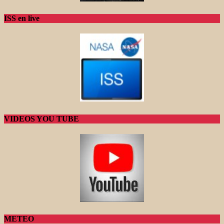
ISS en live
VIDEOS YOU TUBE
METEO