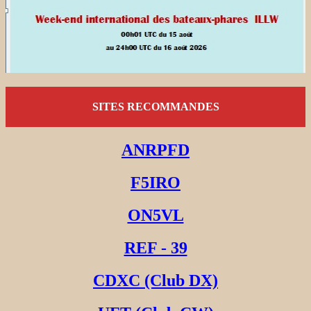
SITES RECOMMANDES
ANRPFD
F5IRO
ON5VL
REF - 39
CDXC (Club DX)