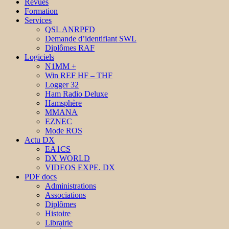
Revues
Formation
Services
QSL ANRPFD
Demande d’identifiant SWL
Diplômes RAF
Logiciels
N1MM +
Win REF HF – THF
Logger 32
Ham Radio Deluxe
Hamsphère
MMANA
EZNEC
Mode ROS
Actu DX
EA1CS
DX WORLD
VIDEOS EXPE. DX
PDF docs
Administrations
Associations
Diplômes
Histoire
Librairie