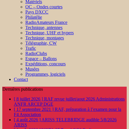
Matériels
OC – Ondes courtes
Pays DXCC
Philatélie
RadioAmateurs France
Technique, antennes
Technique, UHF et hypers
Technique, montages
Télégraphie, CW
Trafic
RadioClubs
Espace – Ballons
Expéditions, concours
Musées
Programmes, logiciels
Contact
Dernières publications
[ 8 juillet 2026 ]
RAF revue juillet/aout 2026
Administrations
ANFR ARCEP DGE
[ 17 septembre 2021 ]
RAF, préparation à l’examen pour la
F4
Association
[ 4 août 2026 ]
ARISS TELEBRIDGE audible 5/8/2026
ARISS