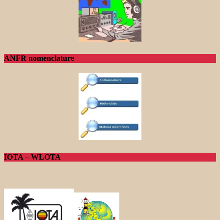
ANFR nomenclature
IOTA – WLOTA