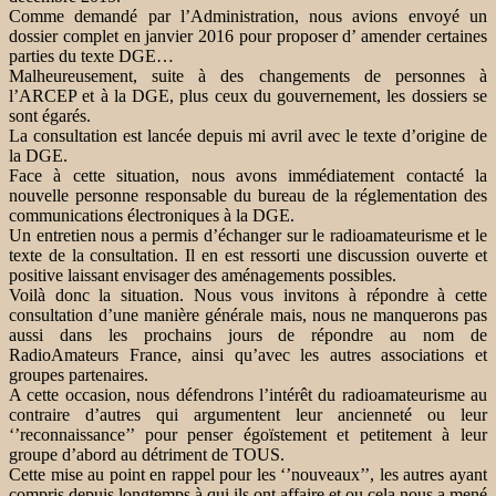
Comme demandé par l’Administration, nous avions envoyé un
dossier complet en janvier 2016 pour proposer d’ amender certaines
parties du texte DGE…
Malheureusement, suite à des changements de personnes à
l’ARCEP et à la DGE, plus ceux du gouvernement, les dossiers se
sont égarés.
La consultation est lancée depuis mi avril avec le texte d’origine de
la DGE.
Face à cette situation, nous avons immédiatement contacté la
nouvelle personne responsable du bureau de la réglementation des
communications électroniques à la DGE.
Un entretien nous a permis d’échanger sur le radioamateurisme et le
texte de la consultation. Il en est ressorti une discussion ouverte et
positive laissant envisager des aménagements possibles.
Voilà donc la situation. Nous vous invitons à répondre à cette
consultation d’une manière générale mais, nous ne manquerons pas
aussi dans les prochains jours de répondre au nom de
RadioAmateurs France, ainsi qu’avec les autres associations et
groupes partenaires.
A cette occasion, nous défendrons l’intérêt du radioamateurisme au
contraire d’autres qui argumentent leur ancienneté ou leur
‘’reconnaissance’’ pour penser égoïstement et petitement à leur
groupe d’abord au détriment de TOUS.
Cette mise au point en rappel pour les ‘’nouveaux’’, les autres ayant
compris depuis longtemps à qui ils ont affaire et ou cela nous a mené