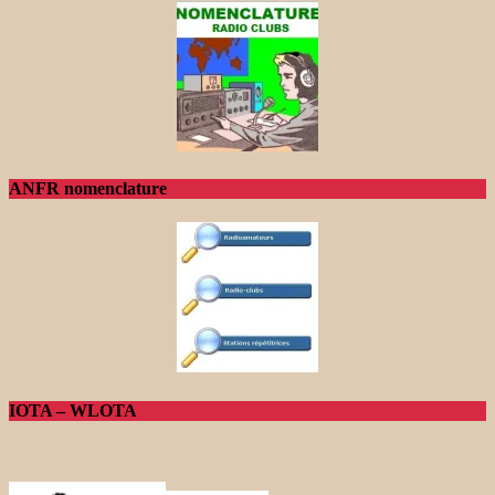
ANFR nomenclature
IOTA – WLOTA