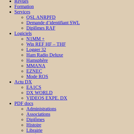
Revues
Formation
Services
QSL ANRPFD
Demande d’identifiant SWL
Diplômes RAF
Logiciels
N1MM +
Win REF HF – THF
Logger 32
Ham Radio Deluxe
Hamsphère
MMANA
EZNEC
Mode ROS
Actu DX
EA1CS
DX WORLD
VIDEOS EXPE. DX
PDF docs
Administrations
Associations
Diplômes
Histoire
Librairie