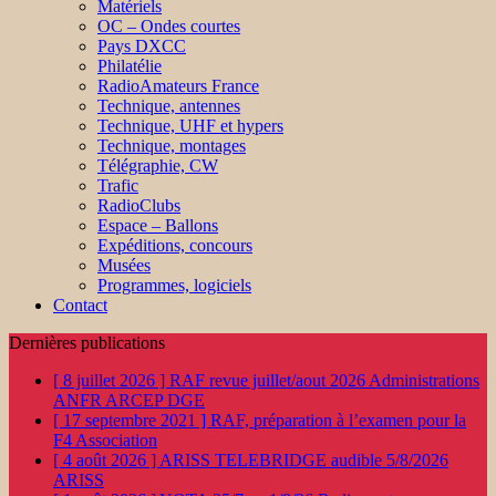
Matériels
OC – Ondes courtes
Pays DXCC
Philatélie
RadioAmateurs France
Technique, antennes
Technique, UHF et hypers
Technique, montages
Télégraphie, CW
Trafic
RadioClubs
Espace – Ballons
Expéditions, concours
Musées
Programmes, logiciels
Contact
Dernières publications
[ 8 juillet 2026 ]
RAF revue juillet/aout 2026
Administrations
ANFR ARCEP DGE
[ 17 septembre 2021 ]
RAF, préparation à l’examen pour la
F4
Association
[ 4 août 2026 ]
ARISS TELEBRIDGE audible 5/8/2026
ARISS