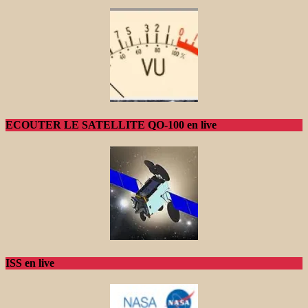
ECOUTER LE SATELLITE QO-100 en live
ISS en live