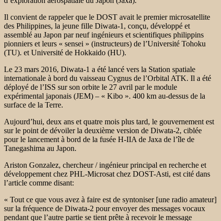
d’exploration aérospatiale du Japon (Jaxa).
Il convient de rappeler que le DOST avait le premier microsatellite
des Philippines, la jeune fille Diwata-1, conçu, développé et
assemblé au Japon par neuf ingénieurs et scientifiques philippins
pionniers et leurs « sensei » (instructeurs) de l’Université Tohoku
(TU). et Université de Hokkaido (HU).
Le 23 mars 2016, Diwata-1 a été lancé vers la Station spatiale
internationale à bord du vaisseau Cygnus de l’Orbital ATK. Il a été
déployé de l’ISS sur son orbite le 27 avril par le module
expérimental japonais (JEM) – « Kibo ». 400 km au-dessus de la
surface de la Terre.
Aujourd’hui, deux ans et quatre mois plus tard, le gouvernement est
sur le point de dévoiler la deuxième version de Diwata-2, ciblée
pour le lancement à bord de la fusée H-IIA de Jaxa de l’île de
Tanegashima au Japon.
Ariston Gonzalez, chercheur / ingénieur principal en recherche et
développement chez PHL-Microsat chez DOST-Asti, est cité dans
l’article comme disant:
« Tout ce que vous avez à faire est de syntoniser [une radio amateur]
sur la fréquence de Diwata-2 pour envoyer des messages vocaux
pendant que l’autre partie se tient prête à recevoir le message