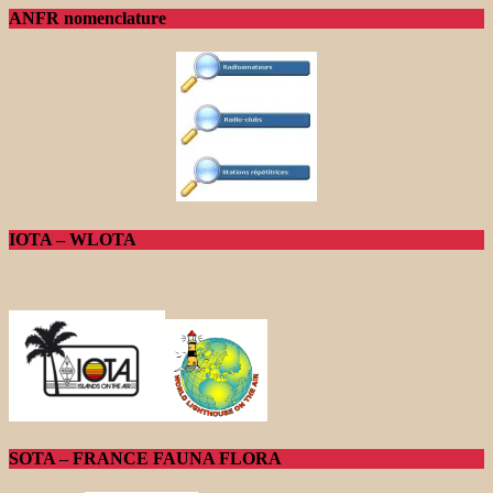
ANFR nomenclature
IOTA – WLOTA
SOTA – FRANCE FAUNA FLORA