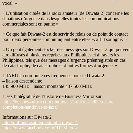
vocal. »
« L’utilisation ciblée de la radio amateur [de Diwata-2] concerne les
situations d’urgence dans lesquelles toutes les communications
commerciales sont en panne ».
« Ce que fait Diwata-2 est de servir de relais ou de point de contact
pour deux personnes communiquant entre elles », a-t-il souligné. »
« On peut également stocker des messages sur Diwata-2 qui peuvent
être diffusés à plusieurs reprises aux Philippines et à travers les
Philippines, tels que des messages d’urgence préenregistrés en cas
de catastrophe, de catastrophe et d’autres formes d’urgence. »
L’IARU a coordonné ces fréquences pour le Diwata-2:
– liaison descendante
145,900 MHz – liaison montante 437,500 MHz
Lisez l’intégralité de l’histoire de Business Mirror sur
https://businessmirror.com.ph/diwata-2-microsatellite-nears-
completion-handover-to-jaxa/
Informations sur Diwata-2
http://phl-microsat.upd.edu.ph / diwata2
https://www.facebook.com/PHLMicrosat