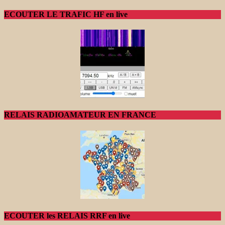
ECOUTER LE TRAFIC HF en live
RELAIS RADIOAMATEUR EN FRANCE
ECOUTER les RELAIS RRF en live