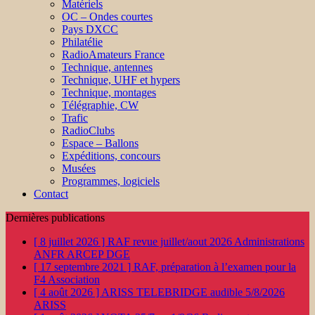
Matériels
OC – Ondes courtes
Pays DXCC
Philatélie
RadioAmateurs France
Technique, antennes
Technique, UHF et hypers
Technique, montages
Télégraphie, CW
Trafic
RadioClubs
Espace – Ballons
Expéditions, concours
Musées
Programmes, logiciels
Contact
Dernières publications
[ 8 juillet 2026 ]
RAF revue juillet/aout 2026
Administrations
ANFR ARCEP DGE
[ 17 septembre 2021 ]
RAF, préparation à l’examen pour la
F4
Association
[ 4 août 2026 ]
ARISS TELEBRIDGE audible 5/8/2026
ARISS