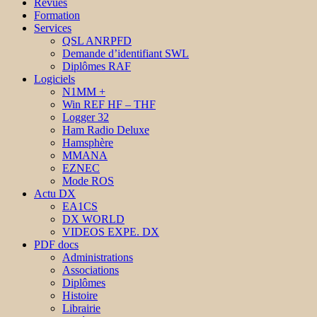
Revues
Formation
Services
QSL ANRPFD
Demande d’identifiant SWL
Diplômes RAF
Logiciels
N1MM +
Win REF HF – THF
Logger 32
Ham Radio Deluxe
Hamsphère
MMANA
EZNEC
Mode ROS
Actu DX
EA1CS
DX WORLD
VIDEOS EXPE. DX
PDF docs
Administrations
Associations
Diplômes
Histoire
Librairie