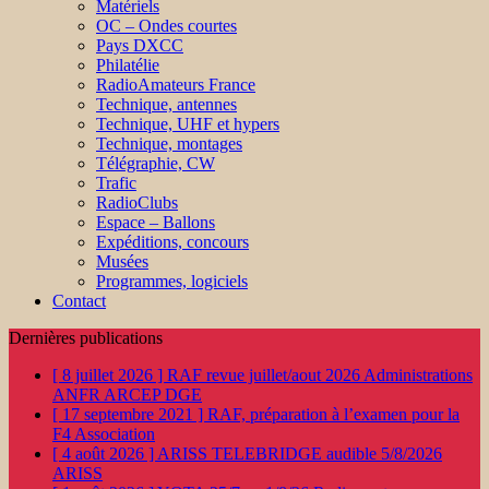
Matériels
OC – Ondes courtes
Pays DXCC
Philatélie
RadioAmateurs France
Technique, antennes
Technique, UHF et hypers
Technique, montages
Télégraphie, CW
Trafic
RadioClubs
Espace – Ballons
Expéditions, concours
Musées
Programmes, logiciels
Contact
Dernières publications
[ 8 juillet 2026 ]
RAF revue juillet/aout 2026
Administrations
ANFR ARCEP DGE
[ 17 septembre 2021 ]
RAF, préparation à l’examen pour la
F4
Association
[ 4 août 2026 ]
ARISS TELEBRIDGE audible 5/8/2026
ARISS