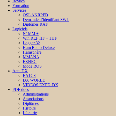
Revues
Formation
Services
QSL ANRPFD
Demande d’identifiant SWL
Diplômes RAF
Logiciels
N1MM +
Win REF HF – THF
Logger 32
Ham Radio Deluxe
Hamsphère
MMANA
EZNEC
Mode ROS
Actu DX
EA1CS
DX WORLD
VIDEOS EXPE. DX
PDF docs
Administrations
Associations
Diplômes
Histoire
Librairie