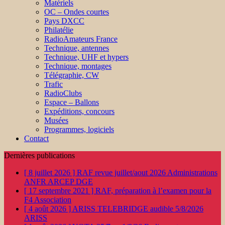
Matériels
OC – Ondes courtes
Pays DXCC
Philatélie
RadioAmateurs France
Technique, antennes
Technique, UHF et hypers
Technique, montages
Télégraphie, CW
Trafic
RadioClubs
Espace – Ballons
Expéditions, concours
Musées
Programmes, logiciels
Contact
Dernières publications
[ 8 juillet 2026 ]
RAF revue juillet/aout 2026
Administrations
ANFR ARCEP DGE
[ 17 septembre 2021 ]
RAF, préparation à l’examen pour la
F4
Association
[ 4 août 2026 ]
ARISS TELEBRIDGE audible 5/8/2026
ARISS