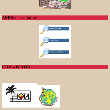
ANFR nomenclature
IOTA – WLOTA