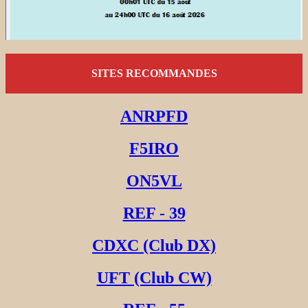
SITES RECOMMANDES
ANRPFD
F5IRO
ON5VL
REF - 39
CDXC (Club DX)
UFT (Club CW)