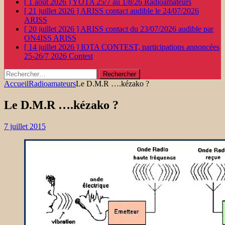
[ 1 août 2026 ]
YOTA 25/7 au 1/8/26
Radioamateurs
[ 21 juillet 2026 ]
ARISS contact audible le 24/07/2026
ARISS
[ 20 juillet 2026 ]
ARISS contact du 23/07/2026 audible par
ON4ISS
ARISS
[ 14 juillet 2026 ]
IOTA CONTEST, participations annoncées
25-26/7 2026
Contest
Rechercher :
Accueil
Radioamateurs
Le D.M.R ….kézako ?
Le D.M.R ….kézako ?
7 juillet 2015