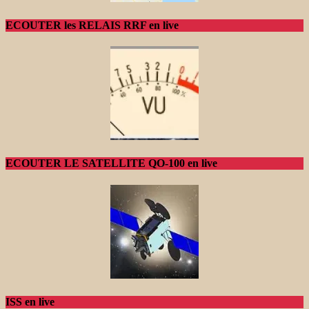
ECOUTER les RELAIS RRF en live
ECOUTER LE SATELLITE QO-100 en live
ISS en live