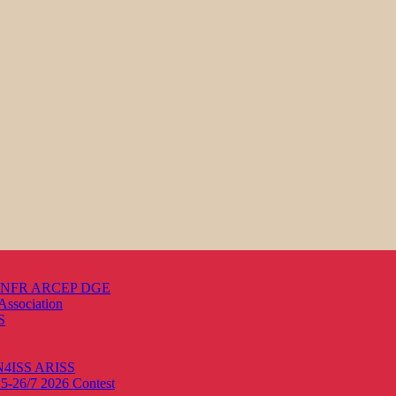
s ANFR ARCEP DGE
Association
S
ON4ISS
ARISS
25-26/7 2026
Contest