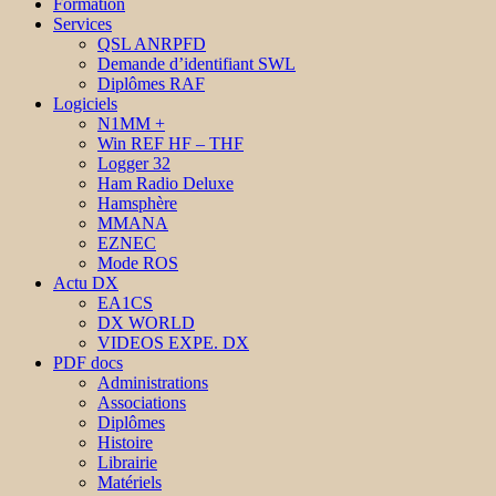
Formation
Services
QSL ANRPFD
Demande d’identifiant SWL
Diplômes RAF
Logiciels
N1MM +
Win REF HF – THF
Logger 32
Ham Radio Deluxe
Hamsphère
MMANA
EZNEC
Mode ROS
Actu DX
EA1CS
DX WORLD
VIDEOS EXPE. DX
PDF docs
Administrations
Associations
Diplômes
Histoire
Librairie
Matériels