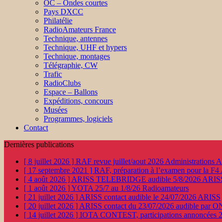
OC – Ondes courtes
Pays DXCC
Philatélie
RadioAmateurs France
Technique, antennes
Technique, UHF et hypers
Technique, montages
Télégraphie, CW
Trafic
RadioClubs
Espace – Ballons
Expéditions, concours
Musées
Programmes, logiciels
Contact
Dernières publications
[ 8 juillet 2026 ]
RAF revue juillet/aout 2026
Administration
[ 17 septembre 2021 ]
RAF, préparation à l’examen pour la F4
[ 4 août 2026 ]
ARISS TELEBRIDGE audible 5/8/2026
ARIS
[ 1 août 2026 ]
YOTA 25/7 au 1/8/26
Radioamateurs
[ 21 juillet 2026 ]
ARISS contact audible le 24/07/2026
ARISS
[ 20 juillet 2026 ]
ARISS contact du 23/07/2026 audible par 
[ 14 juillet 2026 ]
IOTA CONTEST, participations annoncées 