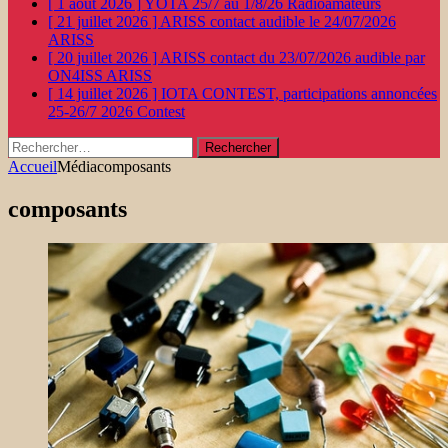
[ 1 août 2026 ]
YOTA 25/7 au 1/8/26
Radioamateurs
[ 21 juillet 2026 ]
ARISS contact audible le 24/07/2026
ARISS
[ 20 juillet 2026 ]
ARISS contact du 23/07/2026 audible par
ON4ISS
ARISS
[ 14 juillet 2026 ]
IOTA CONTEST, participations annoncées
25-26/7 2026
Contest
Rechercher :
Accueil
Média
composants
composants