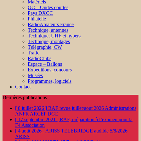
Matériels
OC – Ondes courtes
Pays DXCC
Philatélie
RadioAmateurs France
Technique, antennes
Technique, UHF et hypers
Technique, montages
Télégraphie, CW
Trafic
RadioClubs
Espace – Ballons
Expéditions, concours
Musées
Programmes, logiciels
Contact
Dernières publications
[ 8 juillet 2026 ]
RAF revue juillet/aout 2026
Administrations
ANFR ARCEP DGE
[ 17 septembre 2021 ]
RAF, préparation à l’examen pour la
F4
Association
[ 4 août 2026 ]
ARISS TELEBRIDGE audible 5/8/2026
ARISS