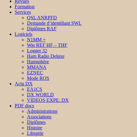
Revues
Formation
Services
QSL ANRPFD
Demande d’identifiant SWL
Diplômes RAF
Logiciels
N1MM +
Win REF HF – THF
Logger 32
Ham Radio Deluxe
Hamsphère
MMANA
EZNEC
Mode ROS
Actu DX
EA1CS
DX WORLD
VIDEOS EXPE. DX
PDF docs
Administrations
Associations
Diplômes
Histoire
Librairie