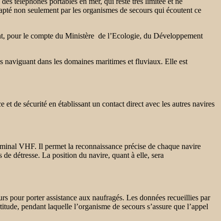
es téléphones portables en mer, qui reste très limitée et ne
capté non seulement par les organismes de secours qui écoutent ce
ent, pour le compte du Ministère de l’Ecologie, du Développement
s naviguant dans les domaines maritimes et fluviaux. Elle est
t de sécurité en établissant un contact direct avec les autres navires
minal VHF. Il permet la reconnaissance précise de chaque navire
 de détresse. La position du navire, quant à elle, sera
urs pour porter assistance aux naufragés. Les données recueillies par
titude, pendant laquelle l’organisme de secours s’assure que l’appel