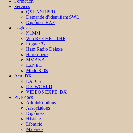
Formation
Services
QSL ANRPFD
Demande d’identifiant SWL
Diplômes RAF
Logiciels
N1MM +
Win REF HF – THF
Logger 32
Ham Radio Deluxe
Hamsphère
MMANA
EZNEC
Mode ROS
Actu DX
EA1CS
DX WORLD
VIDEOS EXPE. DX
PDF docs
Administrations
Associations
Diplômes
Histoire
Librairie
Matériels