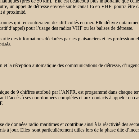
nautiques (près de 50 km). Elle est beaucoup plus importante que celle d
outre, un appel de détresse envoyé sur le canal 16 en VHF pourra être 
t à proximité.
onnes qui rencontreraient des difficultés en mer. Elle délivre notamm
catif d’appel) pour l’usage des radios VHF ou les balises de détresse.
ie des informations déclarées par les plaisanciers et les professionnel
risés.
et la réception automatique des communications de détresse, d’urgence e
nique de 9 chiffres attribué par l’ANFR, est programmé dans chaque ter
tant l’accès à ses coordonnées complètes et aux contacts à appeler en cas
HF.
 de données radio-maritimes et contribue ainsi à la réactivité des seco
 à jour. Elles sont particulièrement utiles lors de la phase dite d’incer