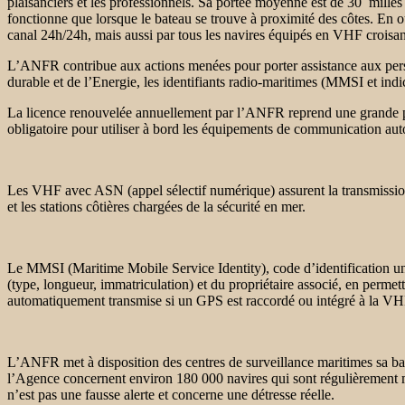
plaisanciers et les professionnels. Sa portée moyenne est de 30 milles 
fonctionne que lorsque le bateau se trouve à proximité des côtes. En 
canal 24h/24h, mais aussi par tous les navires équipés en VHF croisan
L’ANFR contribue aux actions menées pour porter assistance aux pers
durable et de l’Energie, les identifiants radio-maritimes (MMSI et indi
La licence renouvelée annuellement par l’ANFR reprend une grande part
obligatoire pour utiliser à bord les équipements de communication auto
Les VHF avec ASN (appel sélectif numérique) assurent la transmission 
et les stations côtières chargées de la sécurité en mer.
Le MMSI (Maritime Mobile Service Identity), code d’identification u
(type, longueur, immatriculation) et du propriétaire associé, en permet
automatiquement transmise si un GPS est raccordé ou intégré à la V
L’ANFR met à disposition des centres de surveillance maritimes sa base
l’Agence concernent environ 180 000 navires qui sont régulièrement mis
n’est pas une fausse alerte et concerne une détresse réelle.