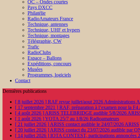
OC – Ondes courtes
Pays DXCC
Philatélie
RadioAmateurs France
Technique, antennes
Technique, UHF et hypers
Technique, montages
Télégraphie, CW
Trafic
RadioClubs
Espace – Ballons
Expéditions, concours
Musées
Programmes, logiciels
Contact
Dernières publications
[ 8 juillet 2026 ]
RAF revue juillet/aout 2026
Administration
[ 17 septembre 2021 ]
RAF, préparation à l’examen pour la F4
[ 4 août 2026 ]
ARISS TELEBRIDGE audible 5/8/2026
ARIS
[ 1 août 2026 ]
YOTA 25/7 au 1/8/26
Radioamateurs
[ 21 juillet 2026 ]
ARISS contact audible le 24/07/2026
ARISS
[ 20 juillet 2026 ]
ARISS contact du 23/07/2026 audible par 
[ 14 juillet 2026 ]
IOTA CONTEST, participations annoncées 