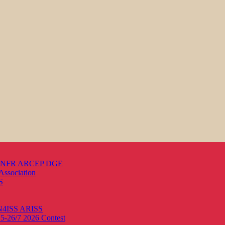
s ANFR ARCEP DGE
Association
S
ON4ISS
ARISS
25-26/7 2026
Contest