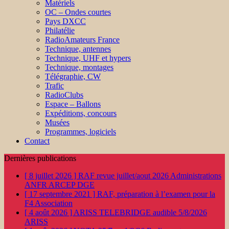
Matériels
OC – Ondes courtes
Pays DXCC
Philatélie
RadioAmateurs France
Technique, antennes
Technique, UHF et hypers
Technique, montages
Télégraphie, CW
Trafic
RadioClubs
Espace – Ballons
Expéditions, concours
Musées
Programmes, logiciels
Contact
Dernières publications
[ 8 juillet 2026 ]
RAF revue juillet/aout 2026
Administrations
ANFR ARCEP DGE
[ 17 septembre 2021 ]
RAF, préparation à l’examen pour la
F4
Association
[ 4 août 2026 ]
ARISS TELEBRIDGE audible 5/8/2026
ARISS