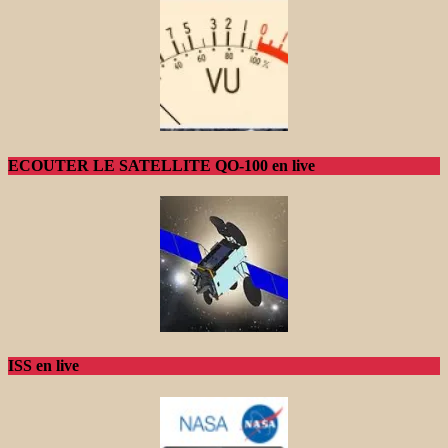
ECOUTER LE SATELLITE QO-100 en live
ISS en live