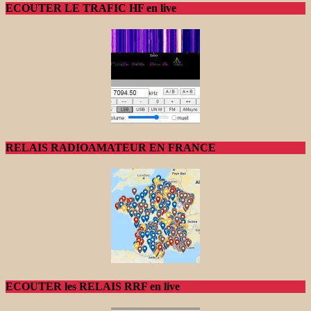
ECOUTER LE TRAFIC HF en live
RELAIS RADIOAMATEUR EN FRANCE
ECOUTER les RELAIS RRF en live