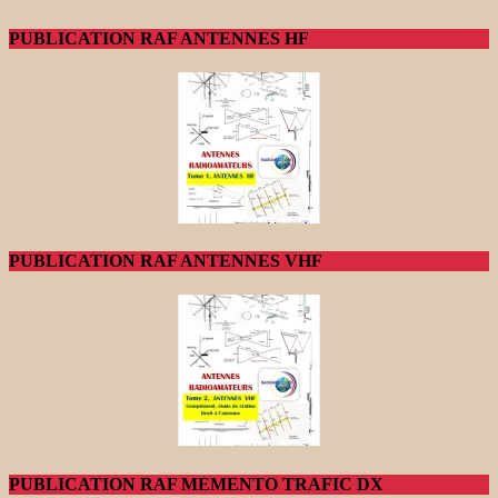
PUBLICATION RAF ANTENNES HF
PUBLICATION RAF ANTENNES VHF
PUBLICATION RAF MEMENTO TRAFIC DX