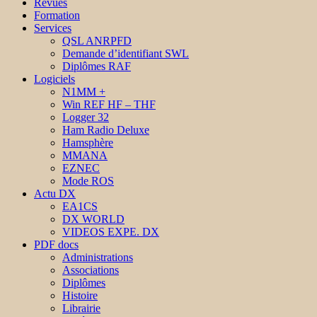
Revues
Formation
Services
QSL ANRPFD
Demande d’identifiant SWL
Diplômes RAF
Logiciels
N1MM +
Win REF HF – THF
Logger 32
Ham Radio Deluxe
Hamsphère
MMANA
EZNEC
Mode ROS
Actu DX
EA1CS
DX WORLD
VIDEOS EXPE. DX
PDF docs
Administrations
Associations
Diplômes
Histoire
Librairie