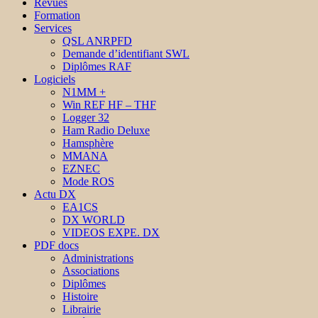
Revues
Formation
Services
QSL ANRPFD
Demande d’identifiant SWL
Diplômes RAF
Logiciels
N1MM +
Win REF HF – THF
Logger 32
Ham Radio Deluxe
Hamsphère
MMANA
EZNEC
Mode ROS
Actu DX
EA1CS
DX WORLD
VIDEOS EXPE. DX
PDF docs
Administrations
Associations
Diplômes
Histoire
Librairie