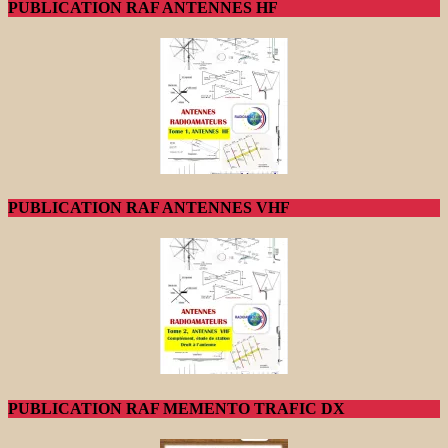
PUBLICATION RAF ANTENNES HF
PUBLICATION RAF ANTENNES VHF
PUBLICATION RAF MEMENTO TRAFIC DX