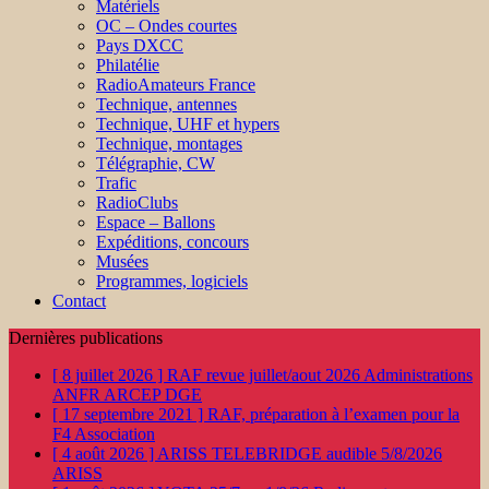
Matériels
OC – Ondes courtes
Pays DXCC
Philatélie
RadioAmateurs France
Technique, antennes
Technique, UHF et hypers
Technique, montages
Télégraphie, CW
Trafic
RadioClubs
Espace – Ballons
Expéditions, concours
Musées
Programmes, logiciels
Contact
Dernières publications
[ 8 juillet 2026 ]
RAF revue juillet/aout 2026
Administrations
ANFR ARCEP DGE
[ 17 septembre 2021 ]
RAF, préparation à l’examen pour la
F4
Association
[ 4 août 2026 ]
ARISS TELEBRIDGE audible 5/8/2026
ARISS