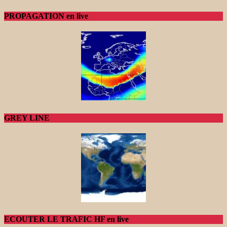
PROPAGATION en live
GREY LINE
ECOUTER LE TRAFIC HF en live