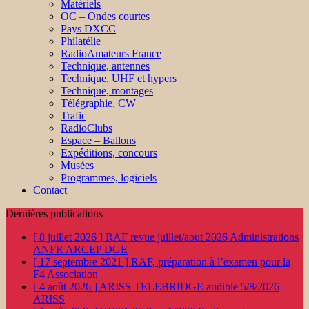
Matériels
OC – Ondes courtes
Pays DXCC
Philatélie
RadioAmateurs France
Technique, antennes
Technique, UHF et hypers
Technique, montages
Télégraphie, CW
Trafic
RadioClubs
Espace – Ballons
Expéditions, concours
Musées
Programmes, logiciels
Contact
Dernières publications
[ 8 juillet 2026 ]
RAF revue juillet/aout 2026
Administrations
ANFR ARCEP DGE
[ 17 septembre 2021 ]
RAF, préparation à l’examen pour la
F4
Association
[ 4 août 2026 ]
ARISS TELEBRIDGE audible 5/8/2026
ARISS