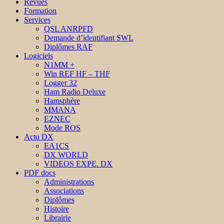
Revues
Formation
Services
QSL ANRPFD
Demande d’identifiant SWL
Diplômes RAF
Logiciels
N1MM +
Win REF HF – THF
Logger 32
Ham Radio Deluxe
Hamsphère
MMANA
EZNEC
Mode ROS
Actu DX
EA1CS
DX WORLD
VIDEOS EXPE. DX
PDF docs
Administrations
Associations
Diplômes
Histoire
Librairie