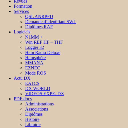
Revues
Formation
Services
QSL ANRPFD
Demande d’identifiant SWL
Diplômes RAF
Logiciels
N1MM +
Win REF HF – THF
Logger 32
Ham Radio Deluxe
Hamsphère
MMANA
EZNEC
Mode ROS
Actu DX
EA1CS
DX WORLD
VIDEOS EXPE. DX
PDF docs
Administrations
Associations
Diplômes
Histoire
Librairie