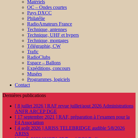
Matériels
OC – Ondes courtes
Pays DXCC
Philatélie
RadioAmateurs France
Technique, antennes
Technique, UHF et hypers
Technique, montages
Télégraphie, CW
Trafic
RadioClubs
Espace – Ballons
Expéditions, concours
Musées
Programmes, logiciels
Contact
Dernières publications
[ 8 juillet 2026 ]
RAF revue juillet/aout 2026
Administrations
ANFR ARCEP DGE
[ 17 septembre 2021 ]
RAF, préparation à l’examen pour la
F4
Association
[ 4 août 2026 ]
ARISS TELEBRIDGE audible 5/8/2026
ARISS