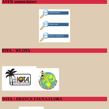
ANFR nomenclature
IOTA – WLOTA
SOTA – FRANCE FAUNA FLORA