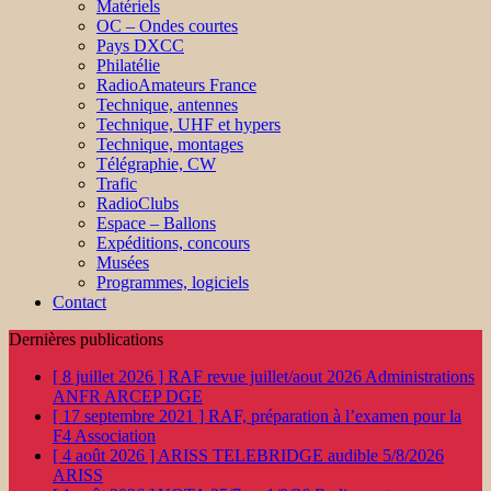
Matériels
OC – Ondes courtes
Pays DXCC
Philatélie
RadioAmateurs France
Technique, antennes
Technique, UHF et hypers
Technique, montages
Télégraphie, CW
Trafic
RadioClubs
Espace – Ballons
Expéditions, concours
Musées
Programmes, logiciels
Contact
Dernières publications
[ 8 juillet 2026 ]
RAF revue juillet/aout 2026
Administrations
ANFR ARCEP DGE
[ 17 septembre 2021 ]
RAF, préparation à l’examen pour la
F4
Association
[ 4 août 2026 ]
ARISS TELEBRIDGE audible 5/8/2026
ARISS