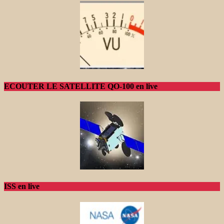
ECOUTER LE SATELLITE QO-100 en live
ISS en live