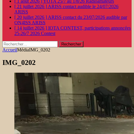
[ 1 août 2026 ]
YOTA 25/7 au 1/8/26
Radioamateurs
[ 21 juillet 2026 ]
ARISS contact audible le 24/07/2026
ARISS
[ 20 juillet 2026 ]
ARISS contact du 23/07/2026 audible par
ON4ISS
ARISS
[ 14 juillet 2026 ]
IOTA CONTEST, participations annoncées
25-26/7 2026
Contest
Rechercher :
Accueil
Média
IMG_0202
IMG_0202