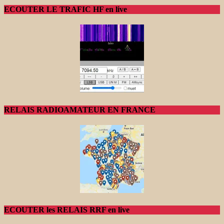
ECOUTER LE TRAFIC HF en live
RELAIS RADIOAMATEUR EN FRANCE
ECOUTER les RELAIS RRF en live