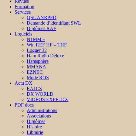
Revues
Formation
Services
QSL ANRPFD
Demande d’identifiant SWL
Diplômes RAF
Logiciels
N1MM +
Win REF HF – THF
Logger 32
Ham Radio Deluxe
Hamsphère
MMANA
EZNEC
Mode ROS
Actu DX
EA1CS
DX WORLD
VIDEOS EXPE. DX
PDF docs
Administrations
Associations
Diplômes
Histoire
Librairie